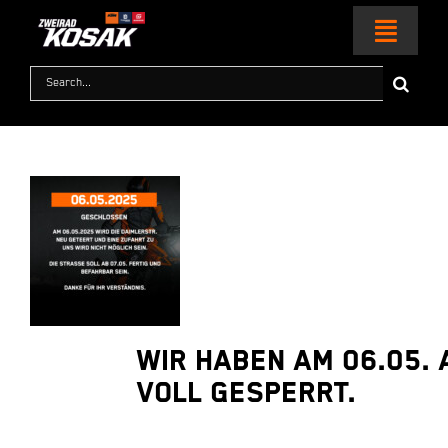
Zum
Inhalt
Toggl
springen
Naviga
Suche
nach:
HOME
MOTORRÄDER
KTM WORLD
SERVICE & ZUBEHÖR
Wir haben am 06.05.
RACING
voll gesperrt.
KONTAKT