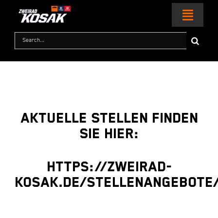
Zum
Inhalt
Toggl
springen
Naviga
Suche
nach:
HOME
MOTORRÄDER
KTM WORLD
Aktuelle Stellen finden
Sie hier:
SERVICE & ZUBEHÖR
https://zweirad-
RACING
kosak.de/stellenangebote
KONTAKT