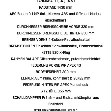
TANKINHALT (CA.) 14.5 l
RADSTAND 1430 mm
ABS Bosch 9.1 MP (inkl. Kurven-ABS und Offroad-Modus,
abschaltbar)
DURCHMESSER BREMSSCHEIBE VORNE 320 mm
DURCHMESSER BREMSSCHEIBE HINTEN 230 mm
BREMSE VORNE 4-Kolben-Radialfestsattel
BREMSE HINTEN Einkolben-Schwimmsattel, Bremsscheibe
KETTE 520 X-Ring
RAHMEN BAUART Gitterrohrrahmen, pulverbeschichtet
FEDERUNG VORNE WP APEX 43
BODENFREIHEIT 200 mm
LENKER Aluminium, konifiziert Ø 28/22 mm
FEDERUNG HINTEN WP APEX Monoshock
SITZHÖHE 855 mm
SCHALLDÄMPFER Primär- und Endschalldämpfer aus
Edelstahl
STEUERKOPFWINKEL 63.5 °