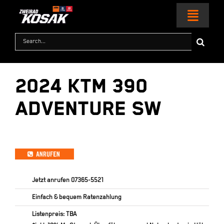
Zum
Inhalt
Toggl
springen
Naviga
Suche
nach:
HOME
2024 KTM 390
MOTORRÄDER
ADVENTURE SW
KTM WORLD
SERVICE & ZUBEHÖR
RACING
Jetzt anrufen
07365-5521
Einfach & bequem Ratenzahlung
KONTAKT
Listenpreis: TBA