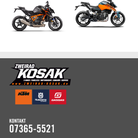
2025 KTM 1390
2025 KTM 125
SUPER DUKE R
DUKE
EVO