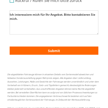
Rückruf / Rufen Sie mich bitte zurück
Ich interessiere mich für Ihr Angebot. Bitte kontaktieren Sie
mich.
Submit
Die abgebildeten Fahrzeuge können in einzelnen Details vom Serienmodell abweichen und
teilweise Sonderausstattung gegen Mehrpreis zeigen. Alle Angaben über Lieferumfang,
Aussehen, Leistungen, Maße und Gewichte der Fahrzeuge werden unverbindlich und unter dem
Vorbehalt von Irrtümern, Druck-, Satz- und Tippfehlern gemacht; diesbezügliche Änderungen
bleiben jederzeit vorbehalten. Aus unzutreffenden Angaben können keine Rechte abgeleitet
werden. Bei veredelten Oberflächen kann es aufgrund von üblichen Prozessschwankungen zu
Farbunterschieden kommen. Die angegebenen Verbrauchswerte beziehen sich auf den
straßentauglichen Serienzustand der Fahrzeuge, im Zeitpunkt der Werksauslieferung.