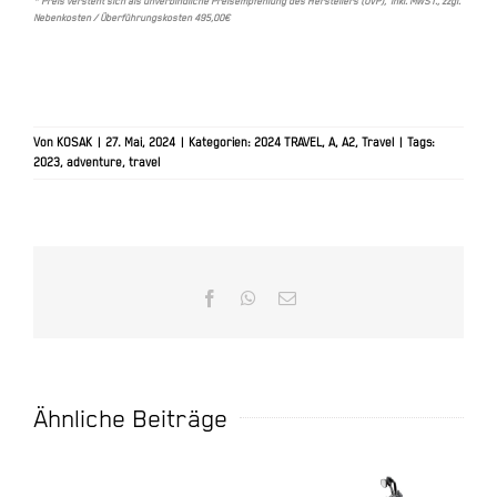
* Preis versteht sich als unverbindliche Preisempfehlung des Herstellers (UVP), inkl. MWST., zzgl.
Nebenkosten / Überführungskosten 495,00€
Von
KOSAK
|
27. Mai, 2024
|
Kategorien:
2024 TRAVEL
,
A
,
A2
,
Travel
|
Tags:
2023
,
adventure
,
travel
Facebook
WhatsApp
E-
Mail
Ähnliche Beiträge