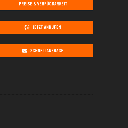
PREISE & VERFÜGBARKEIT
JETZT ANRUFEN
SCHNELLANFRAGE