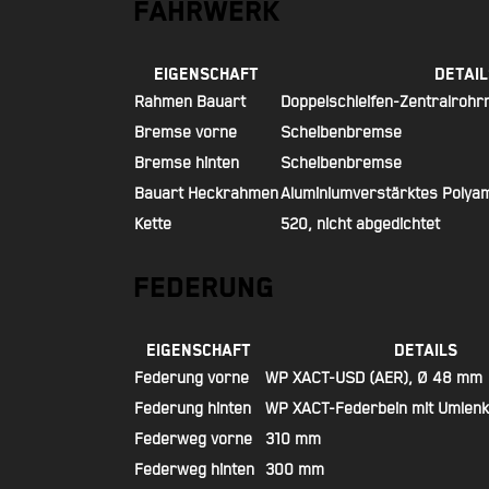
Fahrwerk
Eigenschaft
Detail
Rahmen Bauart
Doppelschleifen-Zentralroh
Bremse vorne
Scheibenbremse
Bremse hinten
Scheibenbremse
Bauart Heckrahmen
Aluminiumverstärktes Polya
Kette
520, nicht abgedichtet
Federung
Eigenschaft
Details
Federung vorne
WP XACT-USD (AER), Ø 48 mm
Federung hinten
WP XACT-Federbein mit Umlen
Federweg vorne
310 mm
Federweg hinten
300 mm