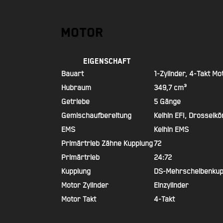
Motor
Eigenschaft
Bauart
1-Zylinder, 4-Takt Mo
Hubraum
349,7 cm³
Getriebe
5 Gänge
Gemischaufbereitung
Keihin EFI, Drossel
EMS
Keihin EMS
Primärtrieb Zähne Kupplung
72
Primärtrieb
24:72
Kupplung
DS-Mehrscheibenkupp
Motor Zylinder
Einzylinder
Motor Takt
4-Takt