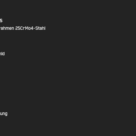
s
rrahmen 25CrMo4-Stahl
mid
kung