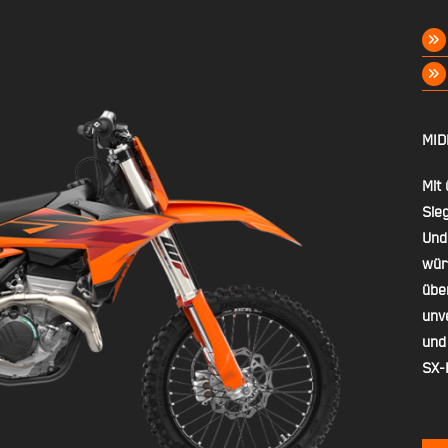
MID
Mit
Sie
Und
wür
übe
unve
und
SX-