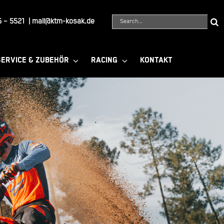
Suche
 – 5521
|
mail@ktm-kosak.de
nach:
SERVICE & ZUBEHÖR
RACING
KONTAKT