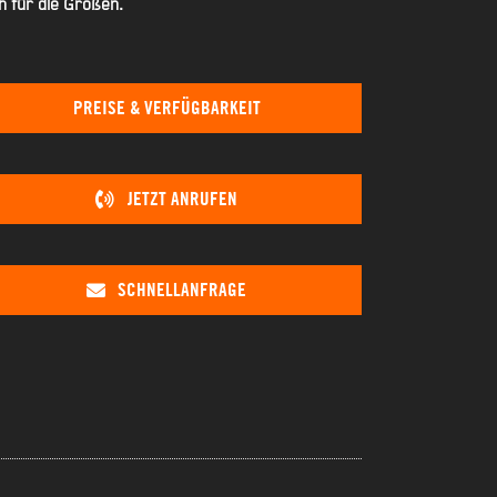
h für die Großen.
PREISE & VERFÜGBARKEIT
JETZT ANRUFEN
SCHNELLANFRAGE