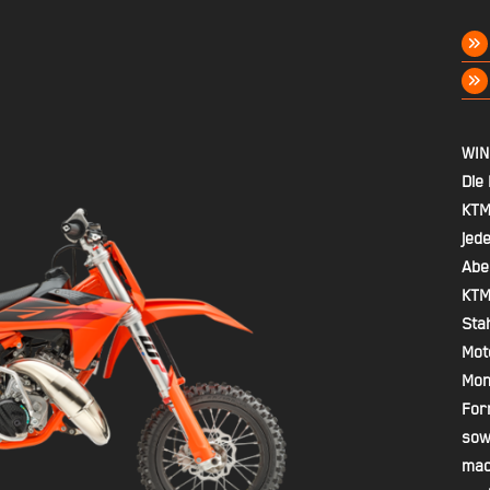
WIN
Die 
KTM
jed
Abe
KTM
Sta
Mot
Mon
For
sow
mac