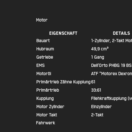
Motor
Eigenschaft
Details
Bauart
1-Zylinder, 2-Takt Mo
Hubraum
49,9 cm³
Getriebe
1 Gang
EMS
Dell’Orto PHBG 19 BS
Motoröl
ATF "Motorex Dexron
Primärtrieb Zähne Kupplung
61
Primärtrieb
33:61
Kupplung
Fliehkraftkupplung (v
Motor Zylinder
Einzylinder
Motor Takt
2-Takt
Fahrwerk