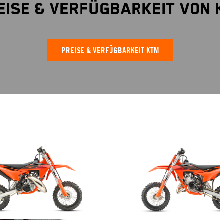
eise & Verfügbarkeit von 
PREISE & VERFÜGBARKEIT KTM