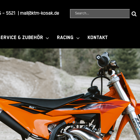
Suche
 – 5521
|
mail@ktm-kosak.de
nach:
SERVICE & ZUBEHÖR
RACING
KONTAKT