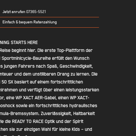
Jetzt anrufen
07365-5521
Einfach & bequem Ratenzahlung
NING STARTS HERE
Reise beginnt hier. Die erste Top-Plattform der
 Sportminicycle-Baureihe erfüllt den Wunsch
es jungen Fahrers nach Spaß, Geschwindigkeit,
nteuer und dem unstillbaren Drang zu lernen. Die
 50 SX basiert auf einem fortschrittlichen
hlrahmen und verfügt über einen leistungsstarken
or, eine WP XACT AER-Gabel, einen WP XACT-
oshock sowie ein fortschrittliches hydraulisches
mula-Bremssystem. Zuverlässigkeit, Haltbarkeit
ie die READY TO RACE Optik und der Spirit
hen sie zur einzigen Wahl für kleine Kids – und