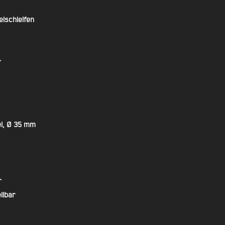
lschleifen
r
l, Ø 35 mm
r
llbar