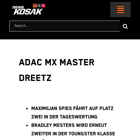
Zum
Inhalt
Toggl
springen
Naviga
Suche
nach:
HOME
MOTORRÄDER
ADAC MX MASTER
KTM WORLD
DREETZ
SERVICE & ZUBEHÖR
MAXIMILIAN SPIES FÄHRT AUF PLATZ
RACING
ZWEI IN DER TAGESWERTUNG
BRADLEY MESTERS WIRD ERNEUT
KONTAKT
ZWEITER IN DER YOUNGSTER KLASSE