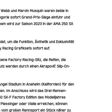
 Webb und Marvin Musquin waren beide in
gorie sofort Grand-Prix-Siege einfuhr und
Team wird zur Saison 2023 in der AMA 250 SX
, um die Funktion, Ästhetik und Exklusivität
 Racing Grafiksets sofort auf.
ene Factory-Racing-Sitz, die Reifen, die
tz werden durch einen Akrapovič Slip-On-
ngel Stadium in Anaheim (Kalifornien) für den
en. Im Anschluss wird das Drei-Rennen-
 SX-F Factory Edition des Modelljahres
Plessinger oder Vialle erreichen, können
m vom großen Rennsport ein Stück näher zu