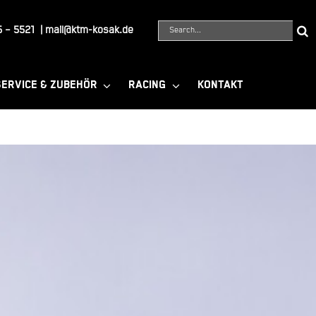
Suche
 – 5521
|
mail@ktm-kosak.de
nach:
SERVICE & ZUBEHÖR
RACING
KONTAKT