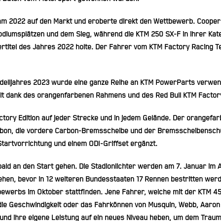
am 2022 auf den Markt und eroberte direkt den Wettbewerb. Cooper
diumsplätzen und dem Sieg, während die KTM 250 SX-F in ihrer Kate
tertitel des Jahres 2022 holte. Der Fahrer vom KTM Factory Racing 
delljahres 2023 wurde eine ganze Reihe an KTM PowerParts verwendet
llt dank des orangenfarbenen Rahmens und des Red Bull KTM Factory
ctory Edition auf jeder Strecke und in jedem Gelände. Der orangefarb
bon, die vordere Carbon-Bremsscheibe und der Bremsscheibenschu
tartvorrichtung und einem ODI-Griffset ergänzt.
ld an den Start gehen. Die Stadionlichter werden am 7. Januar im A
en, bevor in 12 weiteren Bundesstaaten 17 Rennen bestritten werd
werbs im Oktober stattfinden. Jene Fahrer, welche mit der KTM 450
die Geschwindigkeit oder das Fahrkönnen von Musquin, Webb, Aaron 
 und ihre eigene Leistung auf ein neues Niveau heben, um dem Trau