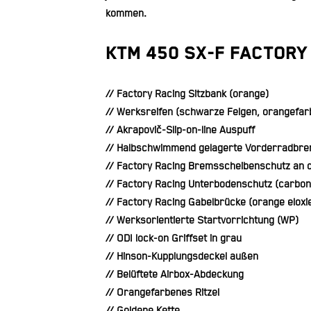
kommen.
KTM 450 SX-F FACTORY
// Factory Racing Sitzbank (orange)
// Werksreifen (schwarze Felgen, orangefar
// Akrapovič-Slip-on-line Auspuff
// Halbschwimmend gelagerte Vorderradbr
// Factory Racing Bremsscheibenschutz an d
// Factory Racing Unterbodenschutz (carbon
// Factory Racing Gabelbrücke (orange eloxie
// Werksorientierte Startvorrichtung (WP)
// ODI lock-on Griffset in grau
// Hinson-Kupplungsdeckel außen
// Belüftete Airbox-Abdeckung
// Orangefarbenes Ritzel
// Goldene Kette