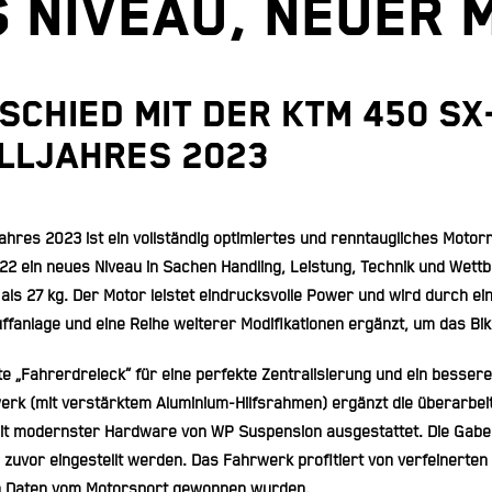
 NIVEAU, NEUER 
CHIED MIT DER KTM 450 SX
ELLJAHRES 2023
ahres 2023 ist ein vollständig optimiertes und renntaugliches Motor
2 ein neues Niveau in Sachen Handling, Leistung, Technik und Wett
 als 27 kg. Der Motor leistet eindrucksvolle Power und wird durch ei
uffanlage und eine Reihe weiterer Modifikationen ergänzt, um das Bik
„Fahrerdreieck“ für eine perfekte Zentralisierung und ein besseres
k (mit verstärktem Aluminium-Hilfsrahmen) ergänzt die überarbeite
mit modernster Hardware von WP Suspension ausgestattet. Die Gabel
 zuvor eingestellt werden. Das Fahrwerk profitiert von verfeinerte
en Daten vom Motorsport gewonnen wurden.