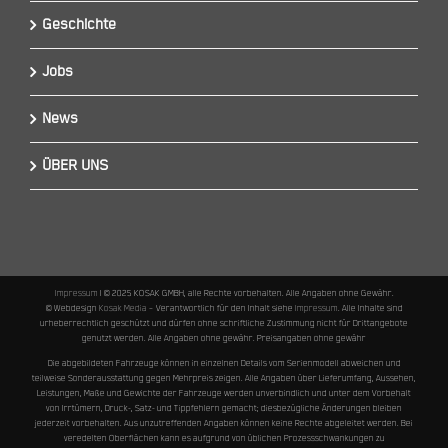
Geschichte
Jobs
News
ÜBER UNS
Impressum
I © 2025 KOSAK GMBH, alle Rechte vorbehalten. Alle Angaben ohne Gewähr.
© Webdesign
Kosak Media
– Verantwortlich für den Inhalt siehe
Impressum
. Alle Inhalte sind
urheberrechtlich geschützt und dürfen ohne schriftliche Zustimmung nicht für Drittangebote
genutzt werden. Alle Angaben ohne gewähr. Preisangaben ohne gewähr
Die abgebildeten Fahrzeuge können in einzelnen Details vom Serienmodell abweichen und
teilweise Sonderausstattung gegen Mehrpreis zeigen. Alle Angaben über Lieferumfang, Aussehen,
Leistungen, Maße und Gewichte der Fahrzeuge werden unverbindlich und unter dem Vorbehalt
von Irrtümern, Druck-, Satz- und Tippfehlern gemacht; diesbezügliche Änderungen bleiben
jederzeit vorbehalten. Aus unzutreffenden Angaben können keine Rechte abgeleitet werden. Bei
veredelten Oberflächen kann es aufgrund von üblichen Prozessschwankungen zu