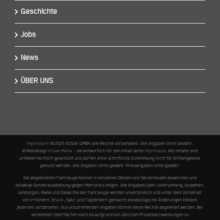
Geschichte
Jobs
News
ÜBER UNS
Impressum
I © 2025 KOSAK GMBH, alle Rechte vorbehalten. Alle Angaben ohne Gewähr.
© Webdesign
Kosak Media
– Verantwortlich für den Inhalt siehe
Impressum
. Alle Inhalte sind
urheberrechtlich geschützt und dürfen ohne schriftliche Zustimmung nicht für Drittangebote
genutzt werden. Alle Angaben ohne gewähr. Preisangaben ohne gewähr
Die abgebildeten Fahrzeuge können in einzelnen Details vom Serienmodell abweichen und
teilweise Sonderausstattung gegen Mehrpreis zeigen. Alle Angaben über Lieferumfang, Aussehen,
Leistungen, Maße und Gewichte der Fahrzeuge werden unverbindlich und unter dem Vorbehalt
von Irrtümern, Druck-, Satz- und Tippfehlern gemacht; diesbezügliche Änderungen bleiben
jederzeit vorbehalten. Aus unzutreffenden Angaben können keine Rechte abgeleitet werden. Bei
veredelten Oberflächen kann es aufgrund von üblichen Prozessschwankungen zu