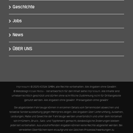
Geschichte
Jobs
News
ÜBER UNS
Impressum
I © 2025 KOSAK GMBH, alle Rechte vorbehalten. Alle Angaben ohne Gewähr.
© Webdesign
Kosak Media
– Verantwortlich für den Inhalt siehe
Impressum
. Alle Inhalte sind
urheberrechtlich geschützt und dürfen ohne schriftliche Zustimmung nicht für Drittangebote
genutzt werden. Alle Angaben ohne gewähr. Preisangaben ohne gewähr
Die abgebildeten Fahrzeuge können in einzelnen Details vom Serienmodell abweichen und
teilweise Sonderausstattung gegen Mehrpreis zeigen. Alle Angaben über Lieferumfang, Aussehen,
Leistungen, Maße und Gewichte der Fahrzeuge werden unverbindlich und unter dem Vorbehalt
von Irrtümern, Druck-, Satz- und Tippfehlern gemacht; diesbezügliche Änderungen bleiben
jederzeit vorbehalten. Aus unzutreffenden Angaben können keine Rechte abgeleitet werden. Bei
veredelten Oberflächen kann es aufgrund von üblichen Prozessschwankungen zu