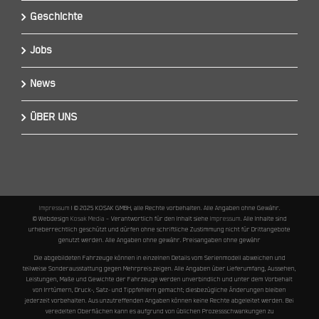
Geschichte
Jobs
News
ÜBER UNS
Impressum
I © 2025 KOSAK GMBH, alle Rechte vorbehalten. Alle Angaben ohne Gewähr.
© Webdesign
Kosak Media
– Verantwortlich für den Inhalt siehe
Impressum
. Alle Inhalte sind
urheberrechtlich geschützt und dürfen ohne schriftliche Zustimmung nicht für Drittangebote
genutzt werden. Alle Angaben ohne gewähr. Preisangaben ohne gewähr
Die abgebildeten Fahrzeuge können in einzelnen Details vom Serienmodell abweichen und
teilweise Sonderausstattung gegen Mehrpreis zeigen. Alle Angaben über Lieferumfang, Aussehen,
Leistungen, Maße und Gewichte der Fahrzeuge werden unverbindlich und unter dem Vorbehalt
von Irrtümern, Druck-, Satz- und Tippfehlern gemacht; diesbezügliche Änderungen bleiben
jederzeit vorbehalten. Aus unzutreffenden Angaben können keine Rechte abgeleitet werden. Bei
veredelten Oberflächen kann es aufgrund von üblichen Prozessschwankungen zu