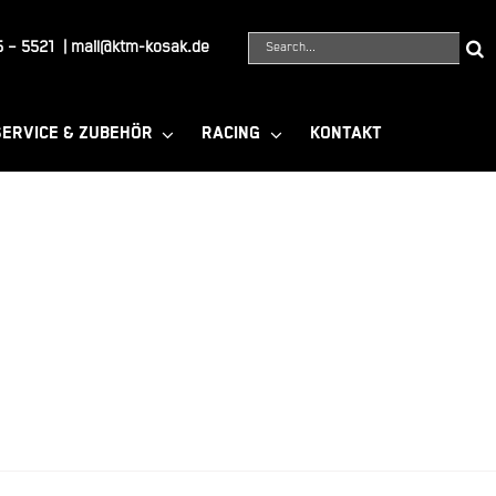
Suche
 – 5521
|
mail@ktm-kosak.de
nach:
SERVICE & ZUBEHÖR
RACING
KONTAKT