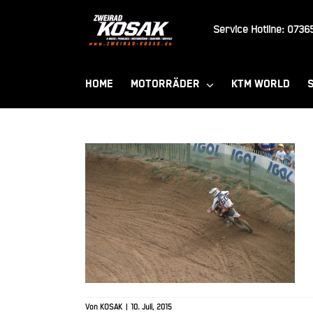
Zum
Inhalt
Service Hotline:
07365
springen
HOME
MOTORRÄDER
KTM WORLD
Von
KOSAK
|
10. Juli, 2015