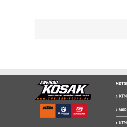
Moto
KTM
Geb
KTM