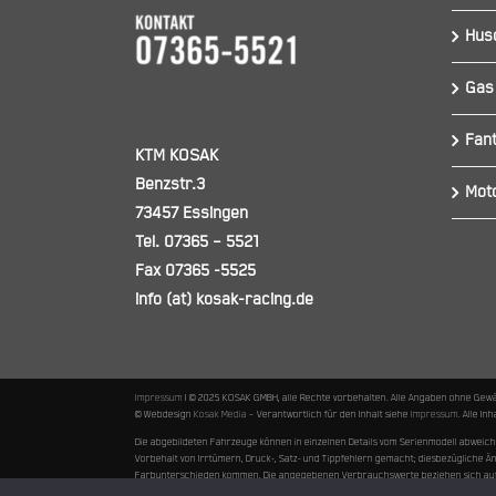
Hus
Gas
Fant
KTM KOSAK
Benzstr.3
Mot
73457 Essingen
Tel. 07365 – 5521
Fax 07365 -5525
info (at) kosak-racing.de
Impressum
I © 2025 KOSAK GMBH, alle Rechte vorbehalten. Alle Angaben ohne Gew
© Webdesign
Kosak Media
– Verantwortlich für den Inhalt siehe
Impressum
. Alle I
Die abgebildeten Fahrzeuge können in einzelnen Details vom Serienmodell abweic
Vorbehalt von Irrtümern, Druck-, Satz- und Tippfehlern gemacht; diesbezügliche
Farbunterschieden kommen. Die angegebenen Verbrauchswerte beziehen sich auf den 
Nebenkosten / Überführungskosten 495,00€