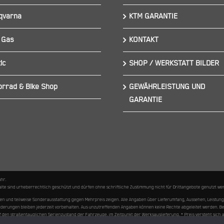
qvarna
KTM GARANTIE
 Gas
KONTAKT
ic
SHOP / WERKSTATT BILDER
orrad & Bike Shop
GEWÄHRLEISTUNG UND
GARANTIE
ähr.
nhalte sind urheberrechtlich geschützt und dürfen ohne schriftliche Zustimmung nicht für Drittangebote genutzt
hen und teilweise Sonderausstattung gegen Mehrpreis zeigen. Alle Angaben über Lieferumfang, Aussehen, Leist
 Änderungen bleiben jederzeit vorbehalten. Aus unzutreffenden Angaben können keine Rechte abgeleitet werden. 
straßentauglichen Serienzustand der Fahrzeuge, im Zeitpunkt der Werksauslieferung. * Preis versteht sich als u