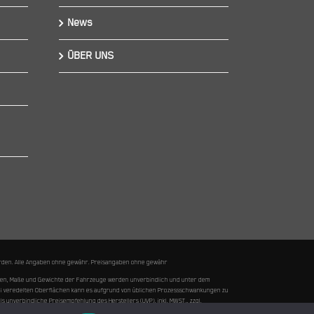
News
ÜBER UNS
 werden. Alle Angaben ohne gewähr. Preisangaben ohne gewähr
ungen, Maße und Gewichte der Fahrzeuge werden unverbindlich und unter dem
Bei veredelten Oberflächen kann es aufgrund von üblichen Prozessschwankungen zu
nverbindliche Preisempfehlung des Herstellers (UVP), inkl. MWST., zzgl.