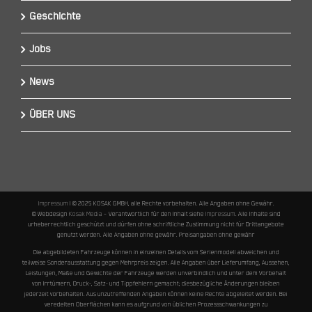
Geschichte
Jobs
News
ÜBER UNS
Impressum
I © 2025 KOSAK GMBH, alle Rechte vorbehalten. Alle Angaben ohne Gewähr.
© Webdesign
Kosak Media
– Verantwortlich für den Inhalt siehe
Impressum
. Alle Inhalte sind
urheberrechtlich geschützt und dürfen ohne schriftliche Zustimmung nicht für Drittangebote
genutzt werden. Alle Angaben ohne gewähr. Preisangaben ohne gewähr
Die abgebildeten Fahrzeuge können in einzelnen Details vom Serienmodell abweichen und
teilweise Sonderausstattung gegen Mehrpreis zeigen. Alle Angaben über Lieferumfang, Aussehen,
Leistungen, Maße und Gewichte der Fahrzeuge werden unverbindlich und unter dem Vorbehalt
von Irrtümern, Druck-, Satz- und Tippfehlern gemacht; diesbezügliche Änderungen bleiben
jederzeit vorbehalten. Aus unzutreffenden Angaben können keine Rechte abgeleitet werden. Bei
veredelten Oberflächen kann es aufgrund von üblichen Prozessschwankungen zu