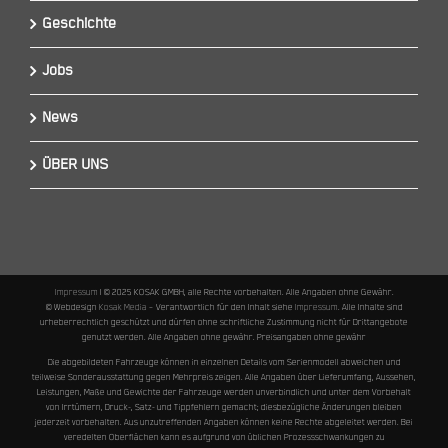
Geschichte
Jobs
News
ÜBER UNS
Impressum
I © 2025 KOSAK GMBH, alle Rechte vorbehalten. Alle Angaben ohne Gewähr.
© Webdesign
Kosak Media
– Verantwortlich für den Inhalt siehe
Impressum
. Alle Inhalte sind
urheberrechtlich geschützt und dürfen ohne schriftliche Zustimmung nicht für Drittangebote
genutzt werden. Alle Angaben ohne gewähr. Preisangaben ohne gewähr
Die abgebildeten Fahrzeuge können in einzelnen Details vom Serienmodell abweichen und
teilweise Sonderausstattung gegen Mehrpreis zeigen. Alle Angaben über Lieferumfang, Aussehen,
Leistungen, Maße und Gewichte der Fahrzeuge werden unverbindlich und unter dem Vorbehalt
von Irrtümern, Druck-, Satz- und Tippfehlern gemacht; diesbezügliche Änderungen bleiben
jederzeit vorbehalten. Aus unzutreffenden Angaben können keine Rechte abgeleitet werden. Bei
veredelten Oberflächen kann es aufgrund von üblichen Prozessschwankungen zu