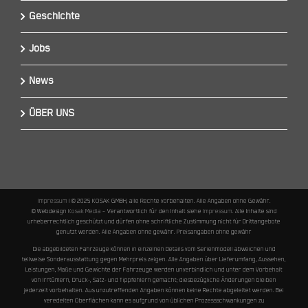
Geschichte
Jobs
News
ÜBER UNS
Impressum
I © 2025 KOSAK GMBH, alle Rechte vorbehalten. Alle Angaben ohne Gewähr.
© Webdesign
Kosak Media
– Verantwortlich für den Inhalt siehe
Impressum
. Alle Inhalte sind
urheberrechtlich geschützt und dürfen ohne schriftliche Zustimmung nicht für Drittangebote
genutzt werden. Alle Angaben ohne gewähr. Preisangaben ohne gewähr
Die abgebildeten Fahrzeuge können in einzelnen Details vom Serienmodell abweichen und
teilweise Sonderausstattung gegen Mehrpreis zeigen. Alle Angaben über Lieferumfang, Aussehen,
Leistungen, Maße und Gewichte der Fahrzeuge werden unverbindlich und unter dem Vorbehalt
von Irrtümern, Druck-, Satz- und Tippfehlern gemacht; diesbezügliche Änderungen bleiben
jederzeit vorbehalten. Aus unzutreffenden Angaben können keine Rechte abgeleitet werden. Bei
veredelten Oberflächen kann es aufgrund von üblichen Prozessschwankungen zu