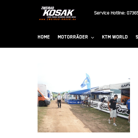
Zum
Inhalt
Service Hotline:
07365
springen
HOME
MOTORRÄDER
KTM WORLD