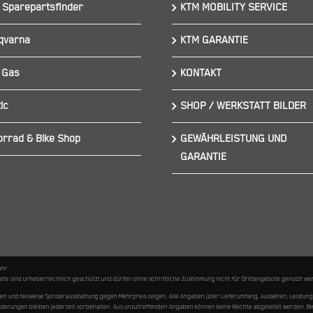
 Sparepartsfinder
KTM MOBILITY SERVICE
qvarna
KTM GARANTIE
 Gas
KONTAKT
ic
SHOP / WERKSTATT BILDER
orrad & Bike Shop
GEWÄHRLEISTUNG UND
GARANTIE
ähr.
nhalte sind urheberrechtlich geschützt und dürfen ohne schriftliche Zustimmung nicht für Drittangebote genutzt
hen und teilweise Sonderausstattung gegen Mehrpreis zeigen. Alle Angaben über Lieferumfang, Aussehen, Leist
 Änderungen bleiben jederzeit vorbehalten. Aus unzutreffenden Angaben können keine Rechte abgeleitet werden. 