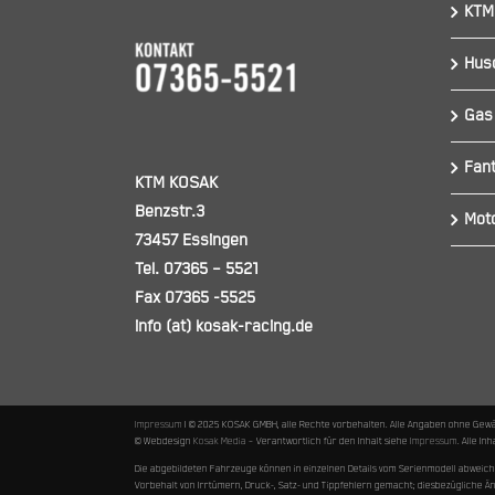
KTM
Hus
Gas
Fant
KTM KOSAK
Benzstr.3
Mot
73457 Essingen
Tel. 07365 – 5521
Fax 07365 -5525
info (at) kosak-racing.de
Impressum
I © 2025 KOSAK GMBH, alle Rechte vorbehalten. Alle Angaben ohne Gew
© Webdesign
Kosak Media
– Verantwortlich für den Inhalt siehe
Impressum
. Alle I
Die abgebildeten Fahrzeuge können in einzelnen Details vom Serienmodell abweic
Vorbehalt von Irrtümern, Druck-, Satz- und Tippfehlern gemacht; diesbezügliche