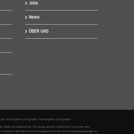
Jobs
News
ÜBER UNS
 werden. Alle Angaben ohne gewähr. Preisangaben ohne gewähr
ungen, Maße und Gewichte der Fahrzeuge werden unverbindlich und unter dem
Bei veredelten Oberflächen kann es aufgrund von üblichen Prozessschwankungen zu