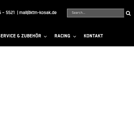
Suche
 – 5521
|
mail@ktm-kosak.de
nach:
SERVICE & ZUBEHÖR
RACING
KONTAKT