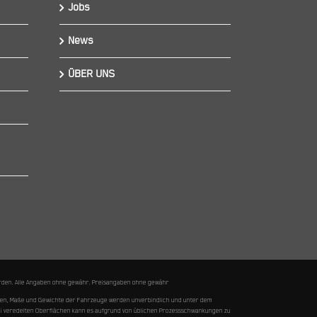
Jobs
News
ÜBER UNS
 werden. Alle Angaben ohne gewähr. Preisangaben ohne gewähr
ungen, Maße und Gewichte der Fahrzeuge werden unverbindlich und unter dem
Bei veredelten Oberflächen kann es aufgrund von üblichen Prozessschwankungen zu