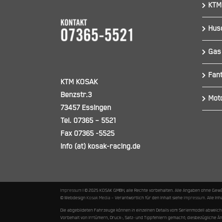
KTM
Hus
Gas
Fant
KTM KOSAK
Benzstr.3
Mot
73457 Essingen
Tel. 07365 – 5521
Fax 07365 -5525
info (at) kosak-racing.de
Impressum
I © 2025 KOSAK GMBH, alle Rechte vorbehalten. Alle Angaben ohne Gew
© Webdesign
Kosak Media
– Verantwortlich für den Inhalt siehe
Impressum
. Alle I
Die abgebildeten Fahrzeuge können in einzelnen Details vom Serienmodell abweic
Vorbehalt von Irrtümern, Druck-, Satz- und Tippfehlern gemacht; diesbezügliche