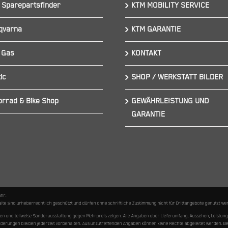
 Sparepartsfinder
KTM MOBILITY SERVICE
qvarna
KTM GARANTIE
 Gas
KONTAKT
ic
SHOP / WERKSTATT BILDER
orrad & Bike Shop
GEWÄHRLEISTUNG UND
GARANTIE
ähr.
nhalte sind urheberrechtlich geschützt und dürfen ohne schriftliche Zustimmung nicht für Drittangebote genutzt
hen und teilweise Sonderausstattung gegen Mehrpreis zeigen. Alle Angaben über Lieferumfang, Aussehen, Leist
 Änderungen bleiben jederzeit vorbehalten. Aus unzutreffenden Angaben können keine Rechte abgeleitet werden. 