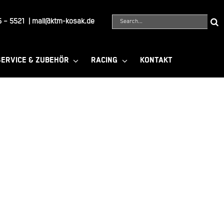
Suche
 – 5521
|
mail@ktm-kosak.de
nach:
SERVICE & ZUBEHÖR
RACING
KONTAKT