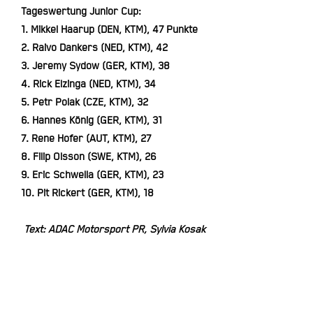
Ta­ges­wer­tung Ju­ni­or Cup:
1. Mik­kel Haa­rup (DEN, KTM), 47 Punk­te
2. Rai­vo Dan­kers (NED, KTM), 42
3. Je­re­my Sy­dow (GER, KTM), 38
4. Rick El­zin­ga (NED, KTM), 34
5. Petr Polak (CZE, KTM), 32
6. Han­nes Kö­nig (GER, KTM), 31
7. Re­ne Ho­fer (AUT, KTM), 27
8. Fi­lip Ols­son (SWE, KTM), 26
9. Eric Schwel­la (GER, KTM), 23
10. Pit Ri­ckert (GER, KTM), 18
Text: ADAC Motorsport PR, Sylvia Kosak