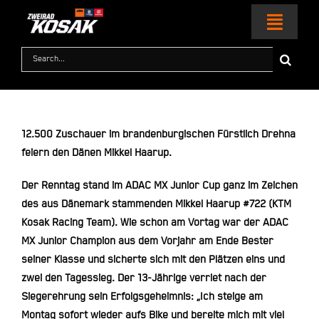
Zum
Inhalt
Toggl
springen
Naviga
Suche
nach:
HOME
MOTORRÄDER
12.500 Zuschauer im brandenburgischen Fürstlich Drehna
feiern den Dänen Mikkel Haarup.
KTM WORLD
Der Renntag stand im ADAC MX Junior Cup ganz im Zeichen
des aus Dänemark stammenden Mikkel Haarup #722 (KTM
SERVICE & ZUBEHÖR
Kosak Racing Team). Wie schon am Vortag war der ADAC
MX Junior Champion aus dem Vorjahr am Ende Bester
RACING
seiner Klasse und sicherte sich mit den Plätzen eins und
zwei den Tagessieg. Der 13-Jährige verriet nach der
KONTAKT
Siegerehrung sein Erfolgsgeheimnis: „Ich steige am
Montag sofort wieder aufs Bike und bereite mich mit viel