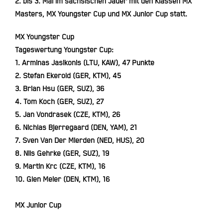
2. bis 3. Mai im sächsischen Jauer mit den Klassen MX
Masters, MX Youngster Cup und MX Junior Cup statt.
MX Youngster Cup
Ta­ges­wer­tung Youngs­ter Cup:
1. Ar­mi­nas Ja­si­ko­nis (LTU, KAW), 47 Punk­te
2. Ste­fan Ek­erold (GER, KTM), 45
3. Bri­an Hsu (GER, SUZ), 36
4. Tom Koch (GER, SUZ), 27
5. Jan Von­dra­sek (CZE, KTM), 26
6. Nich­las Bjer­re­gaard (DEN, YAM), 21
7. Sven Van Der Mier­den (NED, HUS), 20
8. Nils Gehr­ke (GER, SUZ), 19
9. Mar­tin Krc (CZE, KTM), 16
10. Glen Mei­er (DEN, KTM), 16
MX Junior Cup