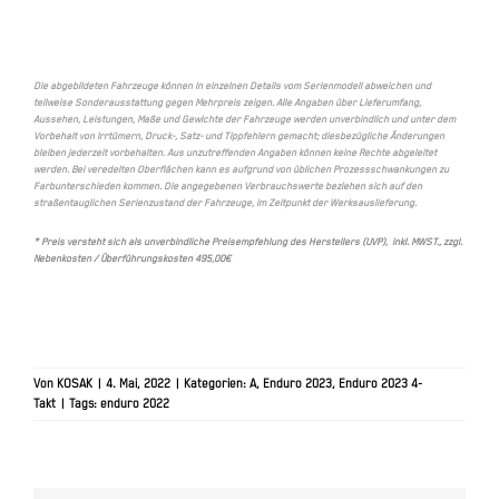
Die abgebildeten Fahrzeuge können in einzelnen Details vom Serienmodell abweichen und
teilweise Sonderausstattung gegen Mehrpreis zeigen. Alle Angaben über Lieferumfang,
Aussehen, Leistungen, Maße und Gewichte der Fahrzeuge werden unverbindlich und unter dem
Vorbehalt von Irrtümern, Druck-, Satz- und Tippfehlern gemacht; diesbezügliche Änderungen
bleiben jederzeit vorbehalten. Aus unzutreffenden Angaben können keine Rechte abgeleitet
werden. Bei veredelten Oberflächen kann es aufgrund von üblichen Prozessschwankungen zu
Farbunterschieden kommen. Die angegebenen Verbrauchswerte beziehen sich auf den
straßentauglichen Serienzustand der Fahrzeuge, im Zeitpunkt der Werksauslieferung.
* Preis versteht sich als unverbindliche Preisempfehlung des Herstellers (UVP), inkl. MWST., zzgl.
Nebenkosten / Überführungskosten 495,00€
Von
KOSAK
|
4. Mai, 2022
|
Kategorien:
A
,
Enduro 2023
,
Enduro 2023 4-
Takt
|
Tags:
enduro 2022