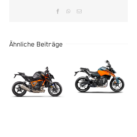
Facebook
WhatsApp
E-
Mail
Ähnliche Beiträge
2025 KTM 1390
2025 KTM 125
SUPER DUKE R
DUKE
EVO