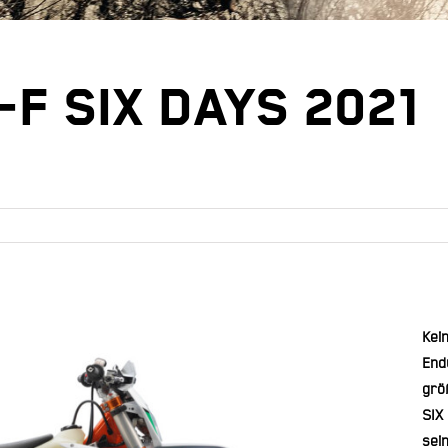
-F SIX DAYS 2021
Kei
End
grö
SIX
sei