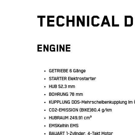
TECHNICAL D
ENGINE
GETRIEBE
6 Gänge
STARTER
Elektrostarter
HUB
52.3 mm
BOHRUNG
78 mm
KUPPLUNG
DDS-Mehrscheibenkupplung im Ö
CO2-EMISSION (BIKE)
80.4 g/km
HUBRAUM
249.91 cm³
EMS
Keihin EMS
BAUART
1-Zylinder, 4-Takt Motor