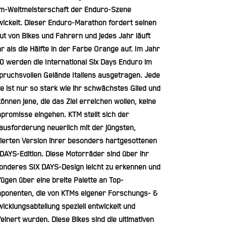
m-Weltmeisterschaft der Enduro-Szene
wickelt. Dieser Enduro-Marathon fordert seinen
but von Bikes und Fahrern und jedes Jahr läuft
r als die Hälfte in der Farbe Orange auf. Im Jahr
0 werden die International Six Days Enduro im
pruchsvollen Gelände Italiens ausgetragen. Jede
te ist nur so stark wie ihr schwächstes Glied und
önnen jene, die das Ziel erreichen wollen, keine
promisse eingehen. KTM stellt sich der
ausforderung neuerlich mit der jüngsten,
itierten Version ihrer besonders hartgesottenen
 DAYS-Edition. Diese Motorräder sind über ihr
onderes SIX DAYS-Design leicht zu erkennen und
fügen über eine breite Palette an Top-
ponenten, die von KTMs eigener Forschungs- &
wicklungsabteilung speziell entwickelt und
einert wurden. Diese Bikes sind die ultimativen