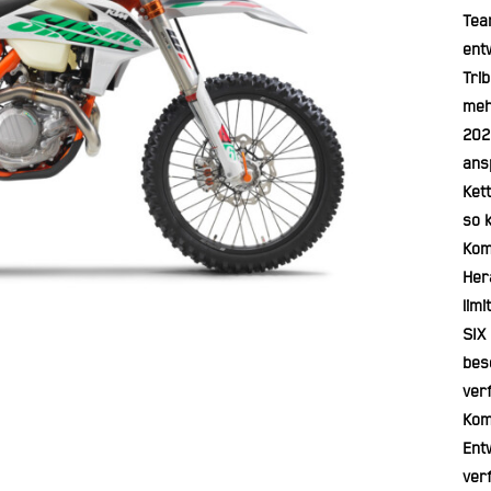
Tea
ent
Tri
meh
202
ans
Ket
so k
Kom
Her
lim
SIX
bes
ver
Kom
Ent
verf