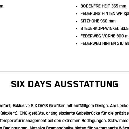
km
BODENFREIHEIT
355 mm
FEDERUNG HINTEN
WP Xpl
SITZHÖHE
960 mm
STEUERKOPFWINKEL
63.5
FEDERWEG VORNE
300 
FEDERWEG HINTEN
310 
SIX DAYS Ausstattung
fort, Exklusive SIX DAYS Grafiken mit auffälligem Design. Am Lenke
eloxiert), CNC-gefäßte, orang eloxierte Gabelbrücke für die präzis
alen Temperaturmanagement bei den extremen Bedingungen. Schwimme
n Bedingungen. Massive Bremsscheibe hinten für verbesserte Wärm