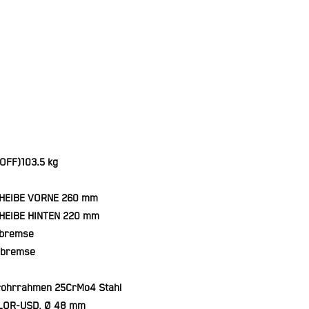
OFF)
103.5 kg
HEIBE VORNE
260 mm
EIBE HINTEN
220 mm
nbremse
nbremse
rohrrahmen 25CrMo4 Stahl
LOR-USD, Ø 48 mm