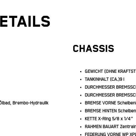
ETAILS
CHASSIS
GEWICHT (OHNE KRAFTST
TANKINHALT (CA.)
9 l
DURCHMESSER BREMSSC
DURCHMESSER BREMSSCH
lbad, Brembo-Hydraulik
BREMSE VORNE
Scheibe
BREMSE HINTEN
Scheibe
KETTE
X-Ring 5/8 x 1/4″
RAHMEN BAUART
Zentral
FEDERUNG VORNE
WP XP