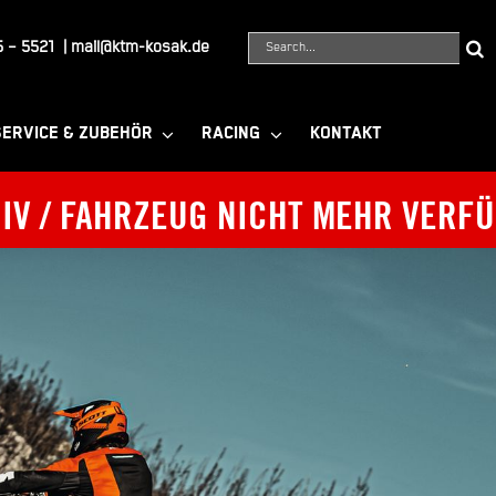
Suche
 – 5521
|
mail@ktm-kosak.de
nach:
SERVICE & ZUBEHÖR
RACING
KONTAKT
IV / FAHRZEUG NICHT MEHR VERF