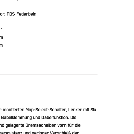
or, PDS-Federbein
 °
mm
mm
r montierten Map-Select-Schalter, Lenker mit Six
e Gabelklemmung und Gabelfunktion. Die
nd gelagerte Bremsscheiben vorn für die
eresistenz und geringer Verschleiß der