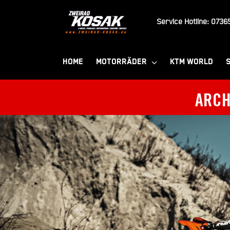
Zum
Inhalt
Service Hotline:
07365
springen
HOME
MOTORRÄDER
KTM WORLD
ARCH