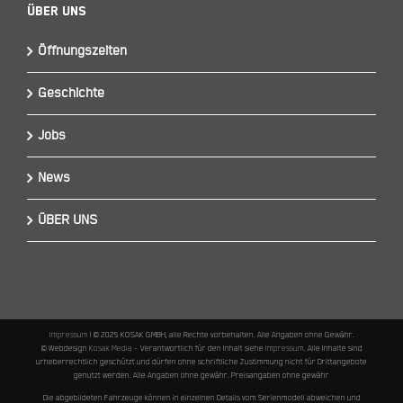
Über Uns
Öffnungszeiten
Geschichte
Jobs
News
ÜBER UNS
Impressum
I © 2025 KOSAK GMBH, alle Rechte vorbehalten. Alle Angaben ohne Gewähr.
© Webdesign
Kosak Media
– Verantwortlich für den Inhalt siehe
Impressum
. Alle Inhalte sind
urheberrechtlich geschützt und dürfen ohne schriftliche Zustimmung nicht für Drittangebote
genutzt werden. Alle Angaben ohne gewähr. Preisangaben ohne gewähr
Die abgebildeten Fahrzeuge können in einzelnen Details vom Serienmodell abweichen und