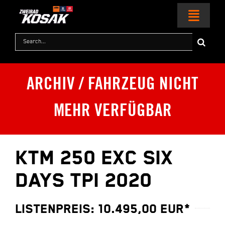
Zum
Inhalt
Toggl
springen
Naviga
Suche
nach:
HOME
ARCHIV / FAHRZEUG NICHT
MOTORRÄDER
MEHR VERFÜGBAR
KTM WORLD
SERVICE & ZUBEHÖR
KTM 250 EXC SIX
DAYS TPI 2020
RACING
LISTENPREIS: 10.495,00 EUR*
KONTAKT