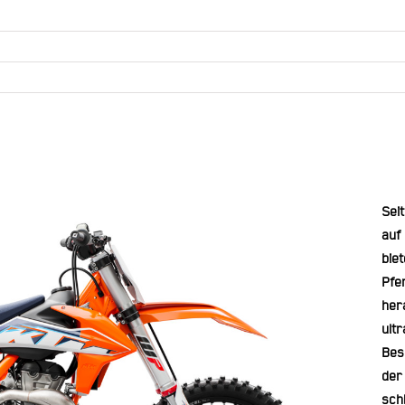
Sei
auf
bie
Pfe
her
ultr
Bes
der
schl