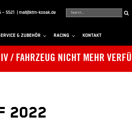
Suche
 – 5521
|
mail@ktm-kosak.de
nach:
SERVICE & ZUBEHÖR
RACING
KONTAKT
IV / FAHRZEUG NICHT MEHR VERF
F 2022