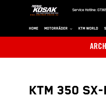
Zum
Inhalt
Service Hotline:
07365
springen
HOME
MOTORRÄDER
KTM WORLD
ARCH
KTM 350 SX-