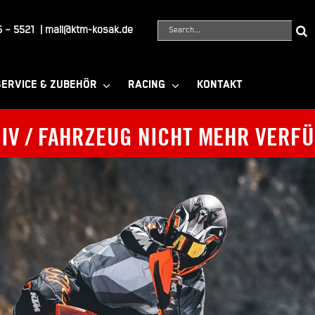
Suche
 – 5521
|
mail@ktm-kosak.de
nach:
SERVICE & ZUBEHÖR
RACING
KONTAKT
IV / FAHRZEUG NICHT MEHR VERF