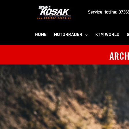
Zum
Inhalt
Service Hotline:
07365
springen
HOME
MOTORRÄDER
KTM WORLD
ARCH