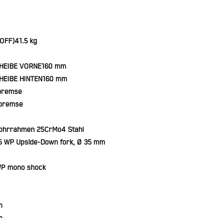
OFF)
41.5 kg
HEIBE VORNE
160 mm
EIBE HINTEN
160 mm
bremse
bremse
rohrrahmen 25CrMo4 Stahl
5 WP Upside-Down fork, Ø 35 mm
P mono shock
m