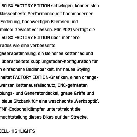
 50 SX FACTORY EDITION schwingen, können sich
 klassenbeste Performance mit hochmoderner
Federung, hochwertigen Bremsen und
imalem Gewicht verlassen. Für 2021 verfügt die
 50 SX FACTORY EDITION über mehrere
rades wie eine verbesserte
gaserabstimmung, ein kleineres Kettenrad und
e überarbeitete Kupplungsfeder-Konfiguration für
h einfachere Bedienbarkeit. Ihr neues Styling
nhaltet FACTORY EDITION-Grafiken, einen orange-
warzen Kettenausfallschutz, CNC-gefrästen
plungs- und Generatordeckel, graue Griffe und
e blaue Sitzbank für eine waschechte ‚Werksoptik‘.
 FMF-Endschalldämpfer unterstreicht die
machtstellung dieses Bikes auf der Strecke.
ELL-HIGHLIGHTS