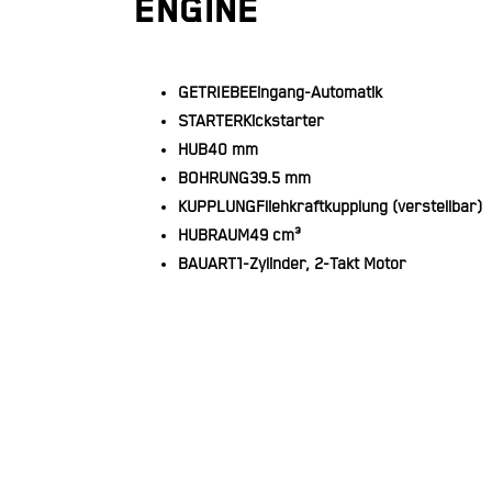
ENGINE
GETRIEBE
Eingang-Automatik
STARTER
Kickstarter
HUB
40 mm
BOHRUNG
39.5 mm
KUPPLUNG
Fliehkraftkupplung (verstellbar)
HUBRAUM
49 cm³
BAUART
1-Zylinder, 2-Takt Motor