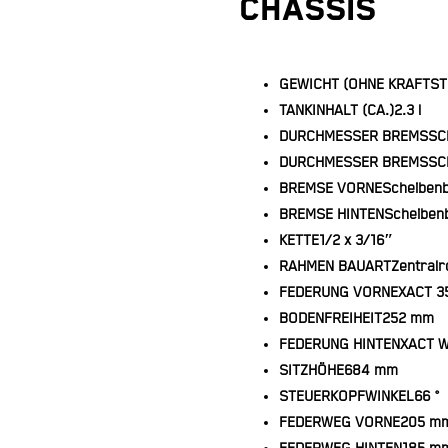
CHASSIS
GEWICHT (OHNE KRAFTST
TANKINHALT (CA.)
2.3 l
DURCHMESSER BREMSSC
DURCHMESSER BREMSSCH
BREMSE VORNE
Scheiben
BREMSE HINTEN
Scheiben
KETTE
1/2 x 3/16″
RAHMEN BAUART
Zentral
FEDERUNG VORNE
XACT 3
BODENFREIHEIT
252 mm
FEDERUNG HINTEN
XACT W
SITZHÖHE
684 mm
STEUERKOPFWINKEL
66 °
FEDERWEG VORNE
205 m