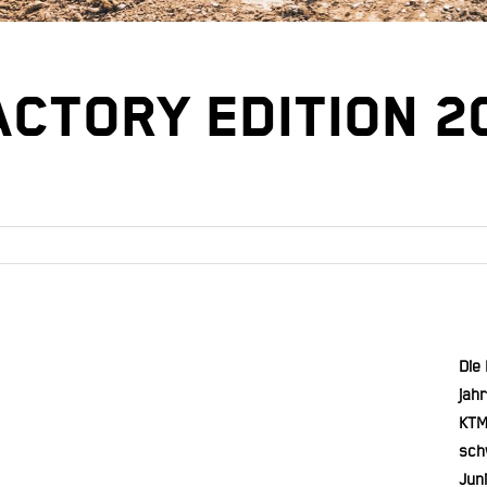
ACTORY EDITION 2
Die
jah
KTM
sch
Jun