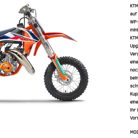
KTM
auf
WP-
min
KTM
Upg
Ver
ein
noc
bei
sch
Kup
ein
Ihr
Vor
MOD