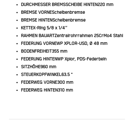
DURCHMESSER BREMSSCHEIBE HINTEN
220 mm
BREMSE VORNE
Scheibenbremse
BREMSE HINTEN
Scheibenbremse
KETTE
X-Ring 5/8 x 1/4″
RAHMEN BAUART
Zentralrohrrahmen 25CrMo4 Stahl
FEDERUNG VORNE
WP XPLOR-USD, Ø 48 mm
BODENFREIHEIT
355 mm
FEDERUNG HINTEN
WP Xplor, PDS-Federbein
SITZHÖHE
960 mm
STEUERKOPFWINKEL
63.5 °
FEDERWEG VORNE
300 mm
FEDERWEG HINTEN
310 mm