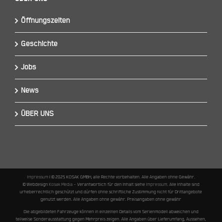
Öffnungszeiten
Geschichte
Jobs
News
ÜBER UNS
Impressum
I © 2025 KOSAK GMBH, alle Rechte vorbehalten. Alle Angaben ohne Gewähr.
© Webdesign
Kosak Media
– Verantwortlich für den Inhalt siehe
Impressum
. Alle Inhalte sind
urheberrechtlich geschützt und dürfen ohne schriftliche Zustimmung nicht für Drittangebote
genutzt werden. Alle Angaben ohne gewähr. Preisangaben ohne gewähr
Die abgebildeten Fahrzeuge können in einzelnen Details vom Serienmodell abweichen und
teilweise Sonderausstattung gegen Mehrpreis zeigen. Alle Angaben über Lieferumfang, Aussehen,