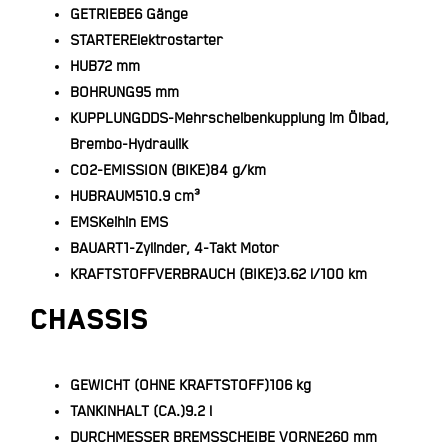
GETRIEBE
6 Gänge
STARTER
Elektrostarter
HUB
72 mm
BOHRUNG
95 mm
KUPPLUNG
DDS-Mehrscheibenkupplung im Ölbad,
Brembo-Hydraulik
CO2-EMISSION (BIKE)
84 g/km
HUBRAUM
510.9 cm³
EMS
Keihin EMS
BAUART
1-Zylinder, 4-Takt Motor
KRAFTSTOFFVERBRAUCH (BIKE)
3.62 l/100 km
CHASSIS
GEWICHT (OHNE KRAFTSTOFF)
106 kg
TANKINHALT (CA.)
9.2 l
DURCHMESSER BREMSSCHEIBE VORNE
260 mm