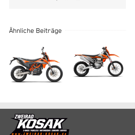
Mail
Ähnliche Beiträge
KTM 450 EXC-F
KTM 690
2021
ENDURO R 2021