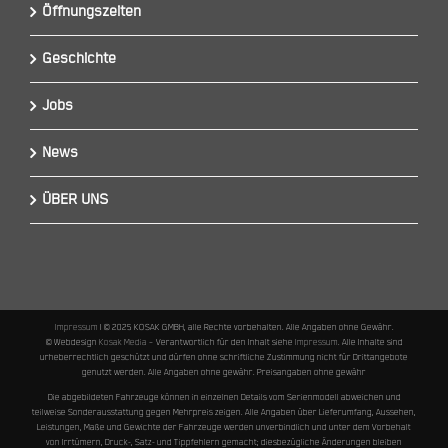
Öffnungszeiten
Geschichte
Jobs
News
ÜBER UNS
Impressum
I © 2025 KOSAK GMBH, alle Rechte vorbehalten. Alle Angaben ohne Gewähr.
© Webdesign
Kosak Media
– Verantwortlich für den Inhalt siehe
Impressum
. Alle Inhalte sind
urheberrechtlich geschützt und dürfen ohne schriftliche Zustimmung nicht für Drittangebote
genutzt werden. Alle Angaben ohne gewähr. Preisangaben ohne gewähr
Die abgebildeten Fahrzeuge können in einzelnen Details vom Serienmodell abweichen und
teilweise Sonderausstattung gegen Mehrpreis zeigen. Alle Angaben über Lieferumfang, Aussehen,
Leistungen, Maße und Gewichte der Fahrzeuge werden unverbindlich und unter dem Vorbehalt
von Irrtümern, Druck-, Satz- und Tippfehlern gemacht; diesbezügliche Änderungen bleiben