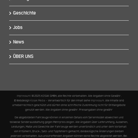
Geschichte
Jobs
News
ÜBER UNS
Impressum
I © 2025 KOSAK GMBH, alle Rechte vorbehalten. Alle Angaben ohne Gewähr.
© Webdesign
Kosak Media
– Verantwortlich für den Inhalt siehe
Impressum
. Alle Inhalte sind
urheberrechtlich geschützt und dürfen ohne schriftliche Zustimmung nicht für Drittangebote
genutzt werden. Alle Angaben ohne gewähr. Preisangaben ohne gewähr
Die abgebildeten Fahrzeuge können in einzelnen Details vom Serienmodell abweichen und
teilweise Sonderausstattung gegen Mehrpreis zeigen. Alle Angaben über Lieferumfang, Aussehen,
Leistungen, Maße und Gewichte der Fahrzeuge werden unverbindlich und unter dem Vorbehalt
von Irrtümern, Druck-, Satz- und Tippfehlern gemacht; diesbezügliche Änderungen bleiben
jederzeit vorbehalten. Aus unzutreffenden Angaben können keine Rechte abgeleitet werden. Bei