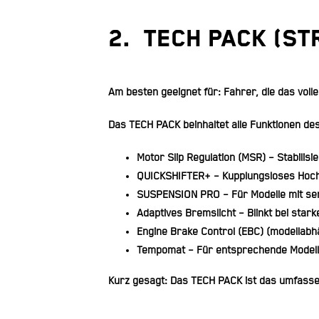
2. TECH PACK (St
Am besten geeignet für:
Fahrer, die das vol
Das TECH PACK beinhaltet alle Funktionen d
Motor Slip Regulation (MSR
) – Stabili
QUICKSHIFTER+
– Kupplungsloses Hoch
SUSPENSION PRO
–
Für Modelle mit se
Adaptives Bremslicht
– Blinkt bei sta
Engine Brake Control (EBC)
(modellabh
Tempomat
– Für entsprechende Modell
Kurz gesagt: Das TECH PACK ist das umfassen