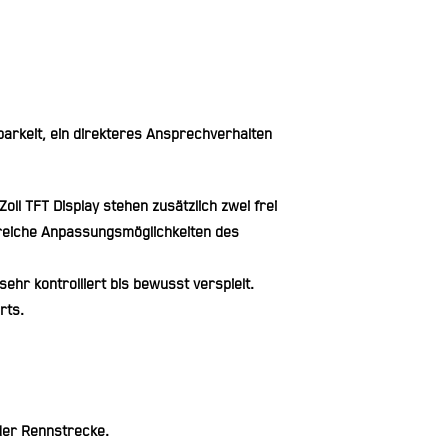
arkeit, ein direkteres Ansprechverhalten
ll TFT Display stehen zusätzlich zwei frei
greiche Anpassungsmöglichkeiten des
ehr kontrolliert bis bewusst verspielt.
rts.
 der Rennstrecke.