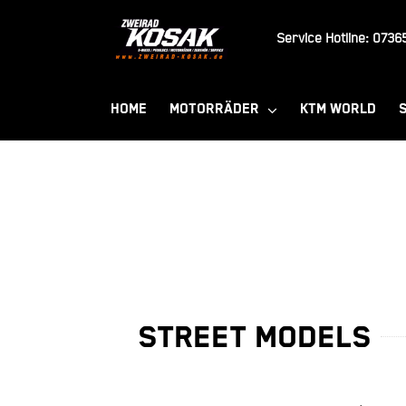
Zum
Inhalt
Service Hotline:
07365
springen
HOME
MOTORRÄDER
KTM WORLD
STREET MODELS