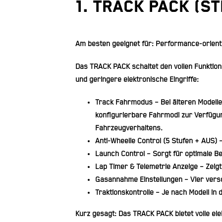
1. TRACK PACK (St
Am besten geeignet für: Performance-orien
Das TRACK PACK schaltet den vollen Funktion
und geringere elektronische Eingriffe:
Track Fahrmodus
– Bei älteren Modelle
konfigurierbare Fahrmodi zur Verfügu
Fahrzeugverhaltens.
Anti-Wheelie Control (5 Stufen + AUS)
–
Launch Control
– Sorgt für optimale B
Lap Timer & Telemetrie Anzeige
– Zeigt
Gasannahme Einstellungen
– Vier vers
Traktionskontrolle
– Je nach Modell in d
Kurz gesagt: Das TRACK PACK bietet volle ele