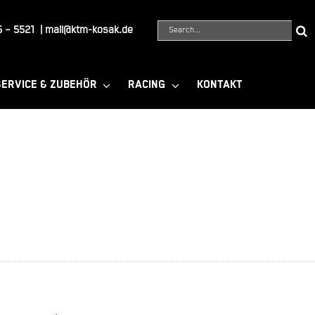
Suche
 – 5521
|
mail@ktm-kosak.de
nach:
SERVICE & ZUBEHÖR
RACING
KONTAKT