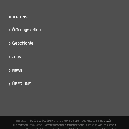
Über Uns
Öffnungszeiten
Geschichte
Jobs
News
ÜBER UNS
Impressum
I © 2025 KOSAK GMBH, alle Rechte vorbehalten. Alle Angaben ohne Gewähr.
© Webdesign
Kosak Media
– Verantwortlich für den Inhalt siehe
Impressum
. Alle Inhalte sind