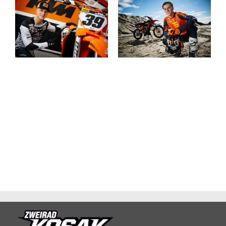
Roan van de
BRADLEY
Moosdijk
MESTERS