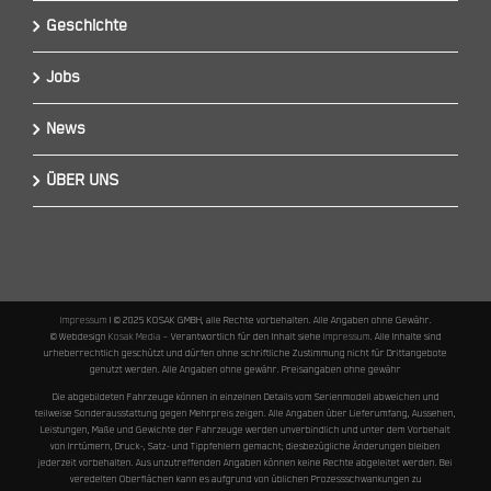
Geschichte
Jobs
News
ÜBER UNS
Impressum
I © 2025 KOSAK GMBH, alle Rechte vorbehalten. Alle Angaben ohne Gewähr.
© Webdesign
Kosak Media
– Verantwortlich für den Inhalt siehe
Impressum
. Alle Inhalte sind
urheberrechtlich geschützt und dürfen ohne schriftliche Zustimmung nicht für Drittangebote
genutzt werden. Alle Angaben ohne gewähr. Preisangaben ohne gewähr
Die abgebildeten Fahrzeuge können in einzelnen Details vom Serienmodell abweichen und
teilweise Sonderausstattung gegen Mehrpreis zeigen. Alle Angaben über Lieferumfang, Aussehen,
Leistungen, Maße und Gewichte der Fahrzeuge werden unverbindlich und unter dem Vorbehalt
von Irrtümern, Druck-, Satz- und Tippfehlern gemacht; diesbezügliche Änderungen bleiben
jederzeit vorbehalten. Aus unzutreffenden Angaben können keine Rechte abgeleitet werden. Bei
veredelten Oberflächen kann es aufgrund von üblichen Prozessschwankungen zu