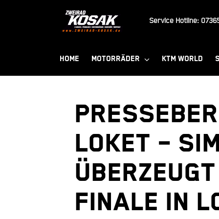
Zum
Inhalt
Service Hotline:
07365
springen
HOME
MOTORRÄDER
KTM WORLD
PRESSEBERI
Loket – Si
überzeugt
Finale in L