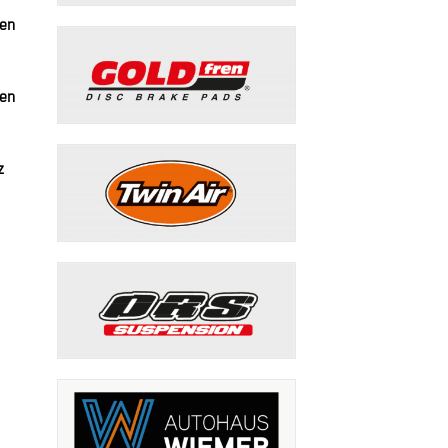
den
den
z