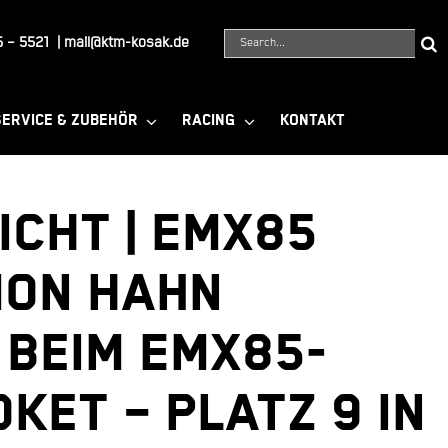
Suche
 – 5521
|
mail@ktm-kosak.de
nach:
SERVICE & ZUBEHÖR
RACING
KONTAKT
CHT | EMX85
mon Hahn
 beim EMX85-
oket – Platz 9 in