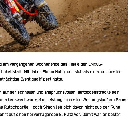
d am vergangenen Wochenende das Finale der
EMX85-
n
Loket
statt. Mit dabei:
Simon Hahn
, der sich als einer der besten
ächtige Event qualifiziert hatte.
n auf der schnellen und anspruchsvollen Hartbodenstrecke sein
emerkenswert war seine Leistung im ersten Wertungslauf am Samst
ne Rutschpartie – doch Simon ließ sich davon nicht aus der Ruhe
 Fahrt auf einen hervorragenden
5. Platz
vor. Damit war er
bester