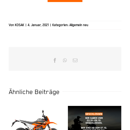
Von
KOSAK
|
4. Januar, 2021
|
Kategorien:
Allgemein neu
Facebook
WhatsApp
E-
Mail
Ähnliche Beiträge
Tag der
deutschen
2025 KTM 125