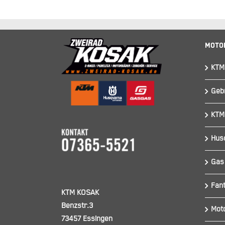
Moto
KTM
Geb
KTM
Hus
Gas
Fant
KTM KOSAK
Benzstr.3
Mot
73457 Essingen