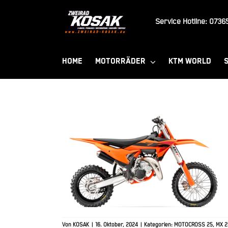
Zum
Inhalt
Service Hotline:
07365
springen
HOME
MOTORRÄDER
KTM WORLD
2025 KTM 85 SX 19/16
Von
KOSAK
|
16. Oktober, 2024
|
Kategorien:
MOTOCROSS 25
,
MX 2