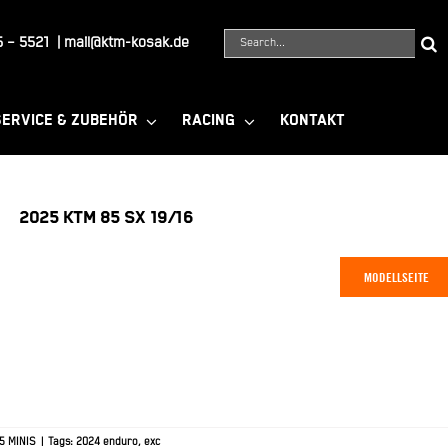
Suche
 – 5521
|
mail@ktm-kosak.de
nach:
SERVICE & ZUBEHÖR
RACING
KONTAKT
2025 KTM 85 SX 19/16
MODELLSEITE
5 MINIS
|
Tags:
2024 enduro
,
exc