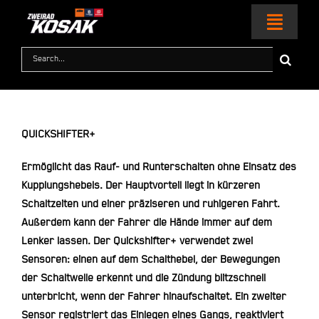
Zum
Inhalt
Toggl
springen
Naviga
Suche
nach:
HOME
MOTORRÄDER
QUICKSHIFTER+
KTM WORLD
Ermöglicht das Rauf- und Runterschalten ohne Einsatz des
Kupplungshebels. Der Hauptvorteil liegt in kürzeren
Schaltzeiten und einer präziseren und ruhigeren Fahrt.
SERVICE & ZUBEHÖR
Außerdem kann der Fahrer die Hände immer auf dem
Lenker lassen. Der Quickshifter+ verwendet zwei
RACING
Sensoren: einen auf dem Schalthebel, der Bewegungen
der Schaltwelle erkennt und die Zündung blitzschnell
KONTAKT
unterbricht, wenn der Fahrer hinaufschaltet. Ein zweiter
Sensor registriert das Einlegen eines Gangs, reaktiviert