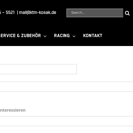
Suche
 – 5521
|
mail@ktm-kosak.de
nach:
SERVICE & ZUBEHÖR
RACING
KONTAKT
interessieren