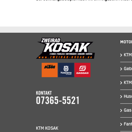
Moto
KTM
Geb
KTM
Hus
Gas
Fant
KTM KOSAK