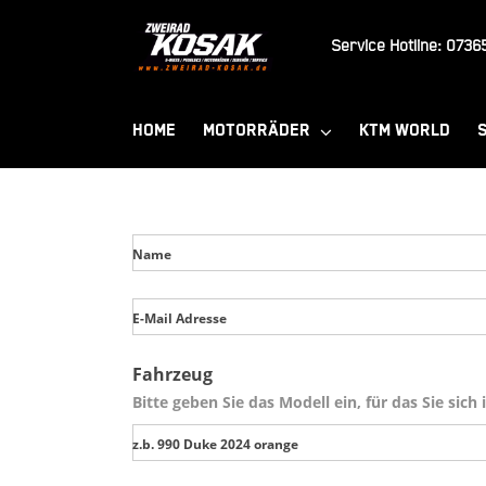
Zum
Inhalt
Service Hotline:
07365
springen
HOME
MOTORRÄDER
KTM WORLD
Name
E-Mail Adresse
Fahrzeug
Bitte geben Sie das Modell ein, für das Sie sich 
z.b. 990 Duke 2024 orange