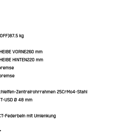
OFF)
87.5 kg
HEIBE VORNE
260 mm
EIBE HINTEN
220 mm
bremse
bremse
chleifen-Zentralrohrrahmen 25CrMo4-Stahl
T-USD Ø 48 mm
T-Federbein mit Umlenkung
°