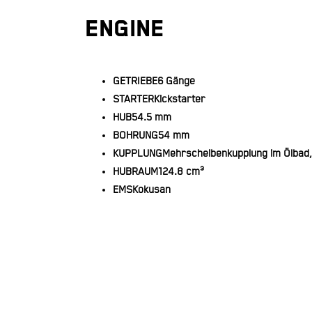
ENGINE
GETRIEBE
6 Gänge
STARTER
Kickstarter
HUB
54.5 mm
BOHRUNG
54 mm
KUPPLUNG
Mehrscheibenkupplung im Ölbad
HUBRAUM
124.8 cm³
EMS
Kokusan