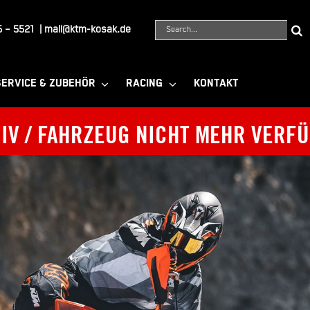
Suche
 – 5521
|
mail@ktm-kosak.de
nach:
SERVICE & ZUBEHÖR
RACING
KONTAKT
IV / FAHRZEUG NICHT MEHR VERF