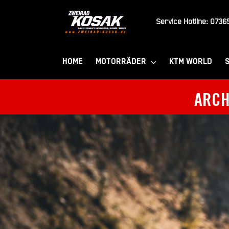
Zum
Inhalt
Service Hotline:
07365
springen
HOME
MOTORRÄDER
KTM WORLD
ARCH