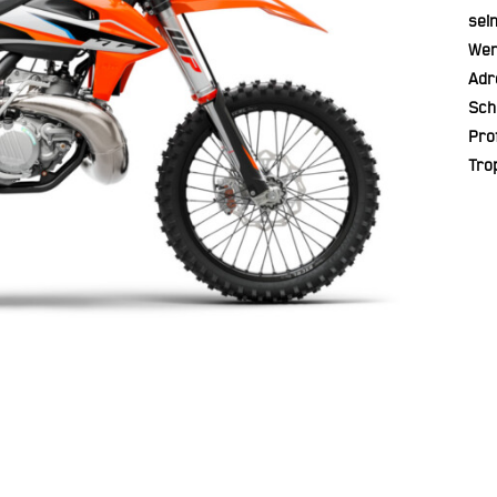
sei
Wen
Adre
Schr
Pro
Tro