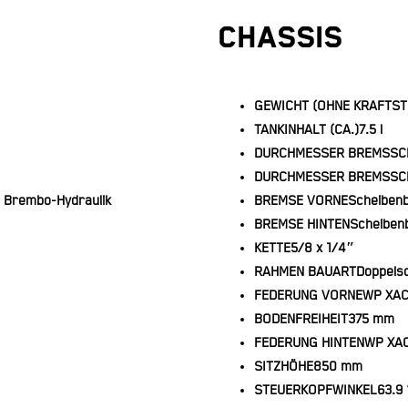
CHASSIS
GEWICHT (OHNE KRAFTST
TANKINHALT (CA.)
7.5 l
DURCHMESSER BREMSSC
DURCHMESSER BREMSSCH
, Brembo-Hydraulik
BREMSE VORNE
Scheiben
BREMSE HINTEN
Scheiben
KETTE
5/8 x 1/4″
RAHMEN BAUART
Doppels
FEDERUNG VORNE
WP XAC
BODENFREIHEIT
375 mm
FEDERUNG HINTEN
WP XAC
SITZHÖHE
850 mm
STEUERKOPFWINKEL
63.9 