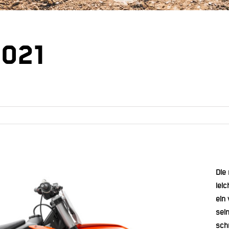
2021
Die
leic
ein
sei
sch