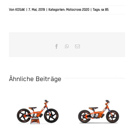
Von
KOSAK
|
7. Mai, 2019
|
Kategorien:
Motocross 2020
|
Tags:
sx 85
Facebook
WhatsApp
E-
Mail
Ähnliche Beiträge
KTM 16EDRIVE
KTM 12EDRIVE