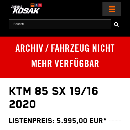
Zum
Inhalt
Toggl
springen
Naviga
Suche
nach:
HOME
ARCHIV / FAHRZEUG NICHT
MOTORRÄDER
MEHR VERFÜGBAR
KTM WORLD
SERVICE & ZUBEHÖR
KTM 85 SX 19/16
2020
RACING
LISTENPREIS: 5.995,00 EUR*
KONTAKT