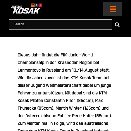
Zum
Inhalt
Toggl
springen
Naviga
Suche
nach:
HOME
MOTORRÄDER
Dieses Jahr findet die FIM Junior World
Championship in der Krasnodar Region bei
KTM WORLD
Lermontovo in Russland am 13./14.August statt.
Wie die Jahre zuvor ist das KTM Kosak Team bei
dieser Jugend Weltmeisterschaft dabei um junge
SERVICE & ZUBEHÖR
Fahrer zu unterstützen. Mit dabei sind die KTM
Kosak Piloten Constantin Piller (85ccm), Max
RACING
Thunecke (85ccm), Martin Winter (125ccm) und
der österreichische Fahrer Rene Hofer (85ccm).
KONTAKT
Zum vierten mal in Folge, wird das australische