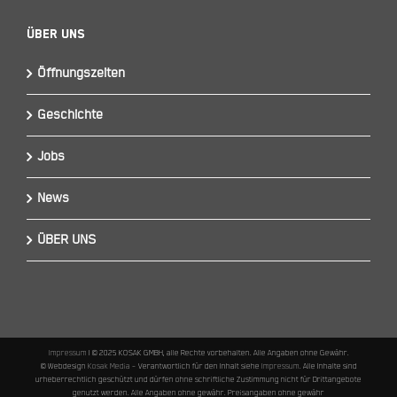
Über Uns
Öffnungszeiten
Geschichte
Jobs
News
ÜBER UNS
Impressum
I © 2025 KOSAK GMBH, alle Rechte vorbehalten. Alle Angaben ohne Gewähr.
© Webdesign
Kosak Media
– Verantwortlich für den Inhalt siehe
Impressum
. Alle Inhalte sind
urheberrechtlich geschützt und dürfen ohne schriftliche Zustimmung nicht für Drittangebote
genutzt werden. Alle Angaben ohne gewähr. Preisangaben ohne gewähr