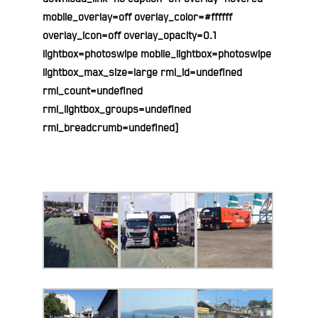
mobile_overlay=off overlay_color=#ffffff
overlay_icon=off overlay_opacity=0.1
lightbox=photoswipe mobile_lightbox=photoswipe
lightbox_max_size=large rml_id=undefined
rml_count=undefined
rml_lightbox_groups=undefined
rml_breadcrumb=undefined]