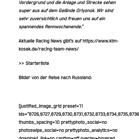
Vordergrund und die Anlage und Strecke sehen
super aus auf dem Gelände Orlyonok. Wir sind
sehr zuversichtlich und freuen uns auf ein
spannendes Rennwochenende.“
Aktuelle Racing News gibt’s auf
https://www.ktm-
kosak.de/racing-team-news/
>> Starterliste
Bilder von der Reise nach Russland:
[justified_image_grid preset=11
ids=“8726,8727,8729,8730,8731,8732,8733,8734,8735,873
thumbs_spacing=10 prettyphoto_social=no
photoswipe_social=no prettyphoto_analytics=no
download_link=no caption=off overlay=hovered