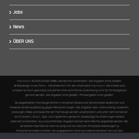
Jobs
News
ÜBER UNS
Impressum
I © 2025 KOSAK GMBH, alle Rechte vorbehalten. Alle Angaben ohne Gewähr.
© Webdesign
Kosak Media
– Verantwortlich für den Inhalt siehe
Impressum
. Alle Inhalte sind
urheberrechtlich geschützt und dürfen ohne schriftliche Zustimmung nicht für Drittangebote
genutzt werden. Alle Angaben ohne gewähr. Preisangaben ohne gewähr
Die abgebildeten Fahrzeuge können in einzelnen Details vom Serienmodell abweichen und
teilweise Sonderausstattung gegen Mehrpreis zeigen. Alle Angaben über Lieferumfang, Aussehen,
Leistungen, Maße und Gewichte der Fahrzeuge werden unverbindlich und unter dem Vorbehalt
von Irrtümern, Druck-, Satz- und Tippfehlern gemacht; diesbezügliche Änderungen bleiben
jederzeit vorbehalten. Aus unzutreffenden Angaben können keine Rechte abgeleitet werden. Bei
veredelten Oberflächen kann es aufgrund von üblichen Prozessschwankungen zu
Farbunterschieden kommen. Die angegebenen Verbrauchswerte beziehen sich auf den
straßentauglichen Serienzustand der Fahrzeuge, im Zeitpunkt der Werksauslieferung. * Preis