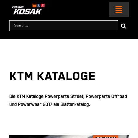
Zum
Inhalt
Toggl
springen
Naviga
Suche
nach:
HOME
MOTORRÄDER
KTM WORLD
KTM KATALOGE
SERVICE & ZUBEHÖR
Die KTM Kataloge Powerparts Street, Powerparts Offroad
und Powerwear 2017 als Blätterkatalog.
RACING
KONTAKT