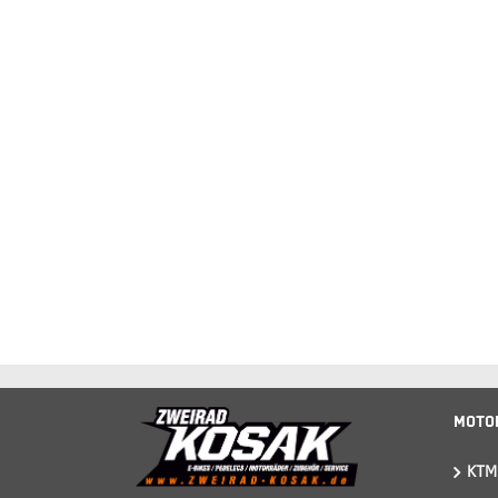
Moto
KTM