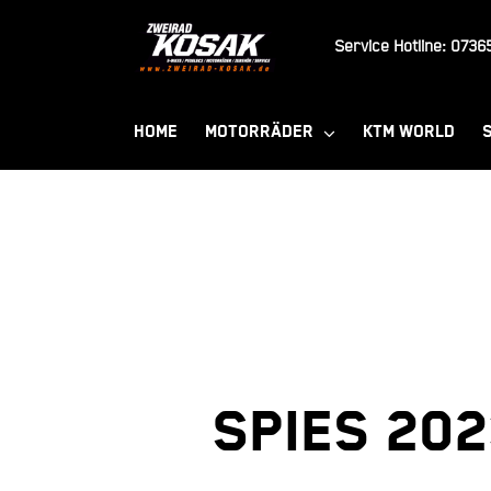
Zum
Inhalt
Service Hotline:
07365
springen
HOME
MOTORRÄDER
KTM WORLD
Spies 20