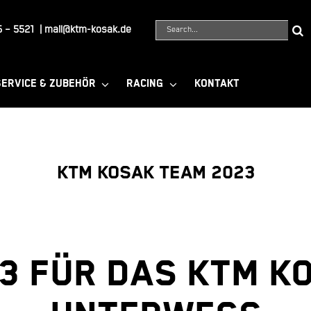
Suche
 – 5521
|
mail@ktm-kosak.de
nach:
SERVICE & ZUBEHÖR
RACING
KONTAKT
KTM KOSAK TEAM 2023
23 für das KTM K