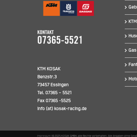
Geb
KTM
Hus
Gas
Fant
KTM KOSAK
Benzstr.3
Mot
73457 Essingen
Tel. 07365 – 5521
Fax 07365 -5525
info (at) kosak-racing.de
Impressum
I © 2025 KOSAK GMBH, alle Rechte vorbehalten. Alle Angaben ohne Gew