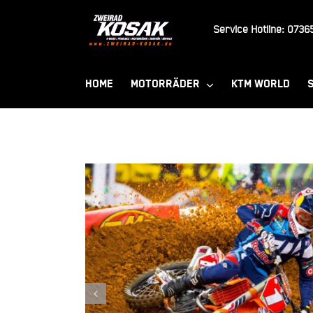
Zum
Inhalt
Service Hotline:
07365
springen
HOME
MOTORRÄDER
KTM WORLD