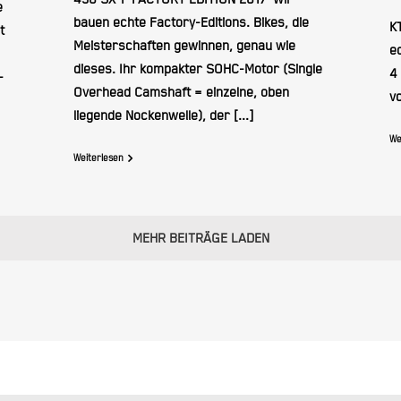
e
bauen echte Factory-Editions. Bikes, die
K
t
Meisterschaften gewinnen, genau wie
e
dieses. Ihr kompakter SOHC-Motor (Single
4
-
Overhead Camshaft = einzelne, oben
vo
liegende Nockenwelle), der [...]
We
Weiterlesen
MEHR BEITRÄGE LADEN