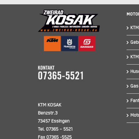
Moto
KTM
Geb
KTM
Hus
Gas
Fant
KTM KOSAK
Benzstr.3
Mot
73457 Essingen
Tel. 07365 – 5521
Fax 07365 -5525