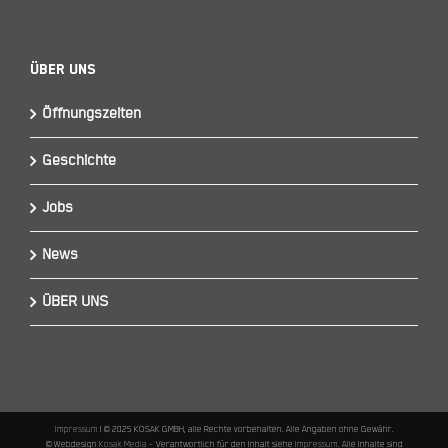
Über Uns
Öffnungszeiten
Geschichte
Jobs
News
ÜBER UNS
Impressum
I © 2025 KOSAK GMBH, alle Rechte vorbehalten. Alle Angaben ohne Gewähr.
© Webdesign
Kosak Media
– Verantwortlich für den Inhalt siehe
Impressum
. Alle Inhalte sind