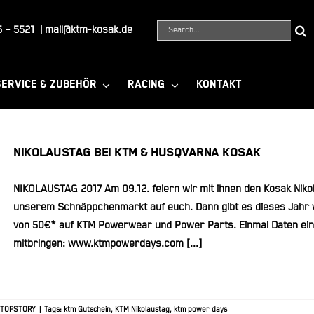
Suche
 – 5521
|
mail@ktm-kosak.de
nach:
SERVICE & ZUBEHÖR
RACING
KONTAKT
NIKOLAUSTAG BEI KTM & HUSQVARNA KOSAK
NIKOLAUSTAG 2017 Am 09.12. feiern wir mit ihnen den Kosak Nikol
unserem Schnäppchenmarkt auf euch. Dann gibt es dieses Jahr 
von 50€* auf KTM Powerwear und Power Parts. Einmal Daten ei
mitbringen: www.ktmpowerdays.com [...]
TOPSTORY
|
Tags:
ktm Gutschein
,
KTM Nikolaustag
,
ktm power days