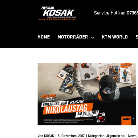
Zum
Inhalt
Service Hotline:
07365
springen
HOME
MOTORRÄDER
KTM WORLD
Nikolaustag bei KTM &
Husqvarna Kosak
Von
KOSAK
|
6. Dezember, 2017
|
Kategorien:
Allgemein neu
,
News
,