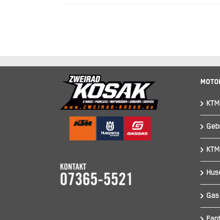
Moto
KTM
Geb
KTM
Hus
Gas
Fant