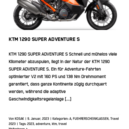
KTM 1290 SUPER ADVENTURE S
KTM 1290 SUPER ADVENTURE S
KTM 1290 SUPER ADVENTURE S Schnell und mühelos viele
Kilometer abzuspulen, liegt in der Natur der KTM 1290
SUPER ADVENTURE S. Ein für Adventure-Fahrten
optimierter V2 mit 160 PS und 138 Nm Drehmoment
garantiert, dass ganze Kontinente zügig durchquert
werden, während die adaptive
Geschwindigkeitsregelanlage [...]
Von
KOSAK
|
9. Januar, 2023
|
Kategorien:
A
,
FUEHRERSCHEINKLASSEN
,
Travel
2023
|
Tags:
2023
,
adventure
,
ktm
,
travel