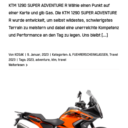
KTM 1290 SUPER ADVENTURE R Wähle einen Punkt auf
einer Karte und gib Gas. Die KTM 1290 SUPER ADVENTURE
R wurde entwickelt, um selbst wildestes, schwierigstes
Terrain zu meistern und dabei eine unerreichte Kompetenz
und Performance an den Tag zu legen. Uns bleibt [...]
Von
KOSAK
|
9. Januar, 2023
|
Kategorien:
A
,
FUEHRERSCHEINKLASSEN
,
Travel
2023
|
Tags:
2023
,
adventure
,
ktm
,
travel
Weiterlesen