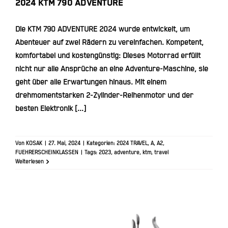
2024 KTM 790 ADVENTURE
Die KTM 790 ADVENTURE 2024 wurde entwickelt, um
Abenteuer auf zwei Rädern zu vereinfachen. Kompetent,
komfortabel und kostengünstig: Dieses Motorrad erfüllt
nicht nur alle Ansprüche an eine Adventure-Maschine, sie
geht über alle Erwartungen hinaus. Mit einem
drehmomentstarken 2-Zylinder-Reihenmotor und der
besten Elektronik [...]
Von
KOSAK
|
27. Mai, 2024
|
Kategorien:
2024 TRAVEL
,
A
,
A2
,
FUEHRERSCHEINKLASSEN
|
Tags:
2023
,
adventure
,
ktm
,
travel
Weiterlesen