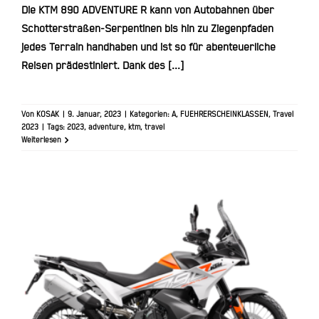
Die KTM 890 ADVENTURE R kann von Autobahnen über
Schotterstraßen-Serpentinen bis hin zu Ziegenpfaden
jedes Terrain handhaben und ist so für abenteuerliche
Reisen prädestiniert. Dank des [...]
Von
KOSAK
|
9. Januar, 2023
|
Kategorien:
A
,
FUEHRERSCHEINKLASSEN
,
Travel
2023
|
Tags:
2023
,
adventure
,
ktm
,
travel
Weiterlesen
KTM 790 ADVENTURE