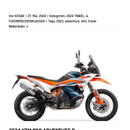
Von
KOSAK
|
27. Mai, 2024
|
Kategorien:
2024 TRAVEL
,
A
,
FUEHRERSCHEINKLASSEN
|
Tags:
2023
,
adventure
,
ktm
,
travel
Weiterlesen
2024 KTM 890 ADVENTURE R