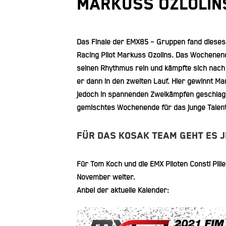
Markuss Ozlolins
Das Finale der EMX85 – Gruppen fand dieses
Racing Pilot Markuss Ozolins. Das Wochenend
seinen Rhythmus rein und kämpfte sich nach e
er dann in den zweiten Lauf. Hier gewinnt M
jedoch in spannenden Zweikämpfen geschlagen 
gemischtes Wochenende für das junge Talent
Für das Kosak Team geht es j
Für Tom Koch und die EMX Piloten Consti Pille
November weiter.
Anbei der aktuelle Kalender: