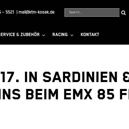
Suche
 – 5521
|
mail@ktm-kosak.de
nach:
SERVICE & ZUBEHÖR
RACING
KONTAKT
17. in Sardinien
ins beim EMX 85 F