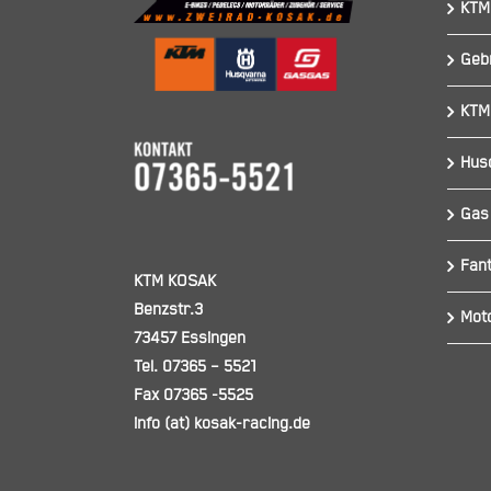
KTM
Geb
KTM
Hus
Gas
Fant
KTM KOSAK
Benzstr.3
Mot
73457 Essingen
Tel. 07365 – 5521
Fax 07365 -5525
info (at) kosak-racing.de