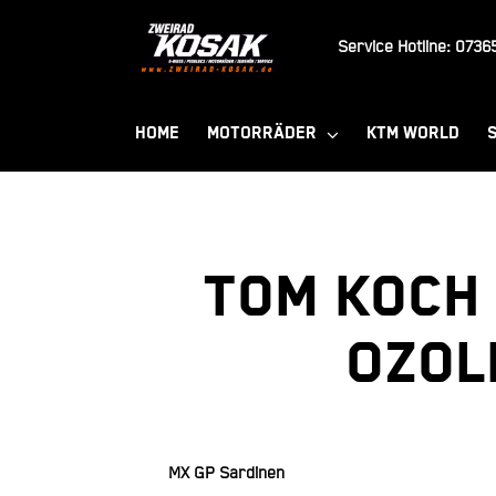
Zum
Inhalt
Service Hotline:
07365
springen
HOME
MOTORRÄDER
KTM WORLD
Tom Koch 
Ozol
MX GP Sardinen