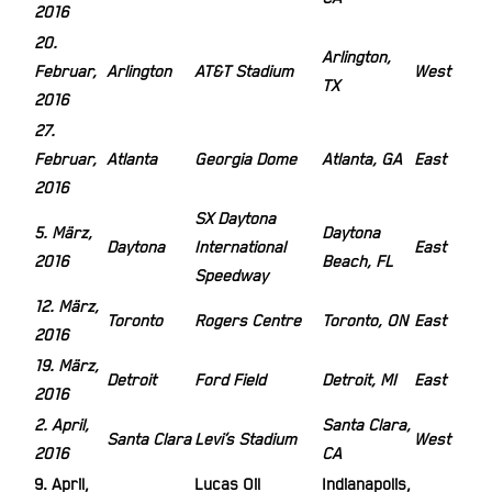
2016
20.
Arlington,
Februar,
Arlington
AT&T Stadium
West
TX
2016
27.
Februar,
Atlanta
Georgia Dome
Atlanta, GA
East
2016
SX Daytona
5. März,
Daytona
Daytona
International
East
2016
Beach, FL
Speedway
12. März,
Toronto
Rogers Centre
Toronto, ON
East
2016
19. März,
Detroit
Ford Field
Detroit, MI
East
2016
2. April,
Santa Clara,
Santa Clara
Levi’s Stadium
West
2016
CA
9. April,
Lucas Oil
Indianapolis,