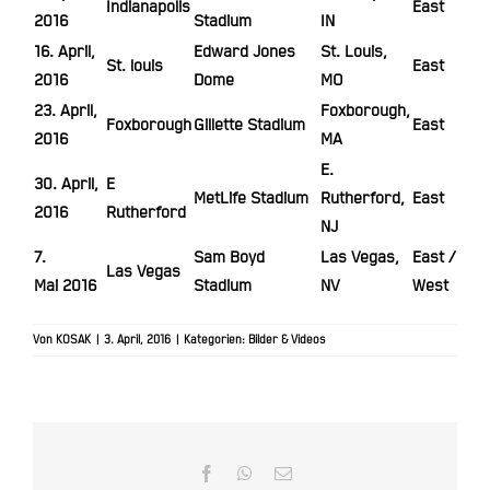
Indianapolis
East
2016
Stadium
IN
16. April,
Edward Jones
St. Louis,
St. louis
East
2016
Dome
MO
23. April,
Foxborough,
Foxborough
Gillette Stadium
East
2016
MA
E.
30. April,
E
MetLife Stadium
Rutherford,
East
2016
Rutherford
NJ
7.
Sam Boyd
Las Vegas,
East /
Las Vegas
Mai 2016
Stadium
NV
West
Von
KOSAK
|
3. April, 2016
|
Kategorien:
Bilder & Videos
Facebook
WhatsApp
E-