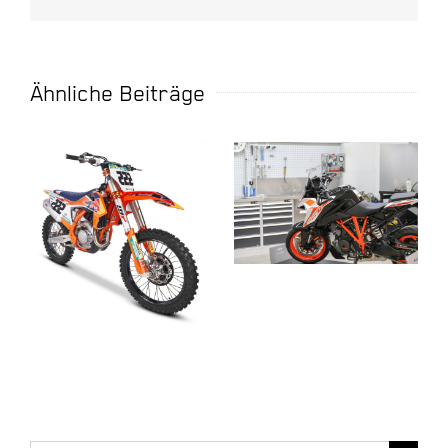
Mail
Ähnliche Beiträge
WERKSTATT –
SHOWROOM
First Look:
GALLERY
KTM Factory
Edition 2020