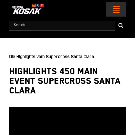
Zum
Inhalt
Toggl
springen
Naviga
Suche
nach:
HOME
MOTORRÄDER
Die Highlights vom Supercross Santa Clara
Highlights 450 Main
KTM WORLD
Event Supercross Santa
SERVICE & ZUBEHÖR
Clara
RACING
KONTAKT