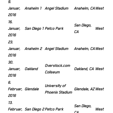
9.
Januar,
Anaheim 1
Angel Stadium
Anaheim, CA
West
2016
16.
San Diego,
Januar,
San Diego 1
Petco Park
West
CA
2016
23.
Januar,
Anaheim 2
Angel Stadium
Anaheim, CA
West
2016
30.
Overstock.com
Januar,
Oakland
Oakland, CA
West
Coliseum
2016
6.
University of
Februar,
Glendale
Glendale, AZ
West
Phoenix Stadium
2016
13.
San Diego,
Februar,
San Diego 2
Petco Park
West
CA