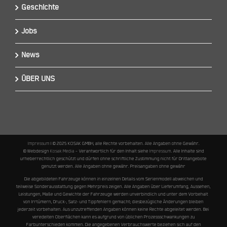
Geschichte
Jobs
News
ÜBER UNS
Impressum
I © 2025 KOSAK GMBH, alle Rechte vorbehalten. Alle Angaben ohne Gewähr.
© Webdesign
Kosak Media
– Verantwortlich für den Inhalt siehe
Impressum
. Alle Inhalte sind
urheberrechtlich geschützt und dürfen ohne schriftliche Zustimmung nicht für Drittangebote
genutzt werden. Alle Angaben ohne gewähr. Preisangaben ohne gewähr
Die abgebildeten Fahrzeuge können in einzelnen Details vom Serienmodell abweichen und
teilweise Sonderausstattung gegen Mehrpreis zeigen. Alle Angaben über Lieferumfang, Aussehen,
Leistungen, Maße und Gewichte der Fahrzeuge werden unverbindlich und unter dem Vorbehalt
von Irrtümern, Druck-, Satz- und Tippfehlern gemacht; diesbezügliche Änderungen bleiben
jederzeit vorbehalten. Aus unzutreffenden Angaben können keine Rechte abgeleitet werden. Bei
veredelten Oberflächen kann es aufgrund von üblichen Prozessschwankungen zu
Farbunterschieden kommen. Die angegebenen Verbrauchswerte beziehen sich auf den