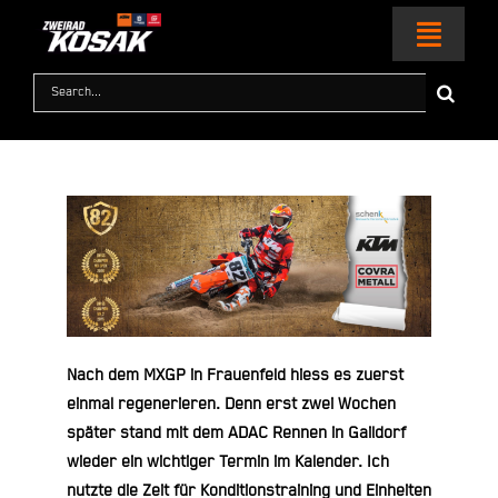
Zum
Inhalt
Toggl
springen
Naviga
Suche
nach:
HOME
MOTORRÄDER
KTM WORLD
SERVICE & ZUBEHÖR
Nach dem MXGP in Frauenfeld hiess es zuerst
RACING
einmal regenerieren. Denn erst zwei Wochen
später stand mit dem ADAC Rennen in Gaildorf
wieder ein wichtiger Termin im Kalender. Ich
KONTAKT
nutzte die Zeit für Konditionstraining und Einheiten