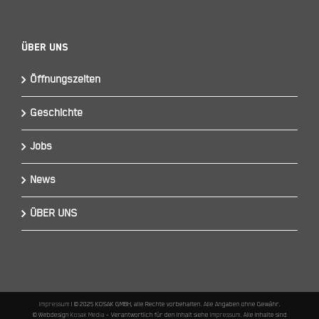
Über Uns
Öffnungszeiten
Geschichte
Jobs
News
ÜBER UNS
Impressum
I © 2025 KOSAK GMBH, alle Rechte vorbehalten. Alle Angaben ohne Gewähr.
© Webdesign
Kosak Media
– Verantwortlich für den Inhalt siehe
Impressum
. Alle Inhalte sind