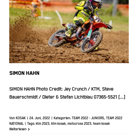
SIMON HAHN
SIMON HAHN
SIMON HAHN Photo Credit: Jey Crunch / KTM, Steve
Bauerschmidt / Dieter & Stefan Lichtblau 07365-5521 [...]
Von
KOSAK
|
24. Juni, 2022
|
Kategorien:
TEAM 2022 - JUNIORS
,
TEAM 2022
NATIONAL
|
Tags:
ktm 2023
,
ktm kosak
,
motocross 2023
,
team kosak
Weiterlesen