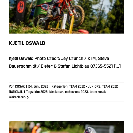
Kjetil Oswald
KJETIL OSWALD
Kjetil Oswald Photo Credit: Jey Crunch / KTM, Steve
Bauerschmidt / Dieter & Stefan Lichtblau 07365-5521 [...]
Von
KOSAK
|
24. Juni, 2022
|
Kategorien:
TEAM 2022 - JUNIORS
,
TEAM 2022
NATIONAL
|
Tags:
ktm 2023
,
ktm kosak
,
motocross 2023
,
team kosak
Weiterlesen