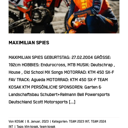
MAXIMILIAN SPIES
MAXIMILIAN SPIES
MAXIMILIAN SPIES GEBURTSTAG: 27.02.2004 GRÖSSE:
192cm HOBBIES: Endurocross, MTB MUSIK: Deutschrap ,
House , Old School MX Songs MOTORRAD: KTM 450 SX-F
FAV TRACK: Agueda MOTORRAD: KTM 450 SX-F TEAM
KOSAK KTM PERSÖNLICHE SPONSOREN: Garten &
Landschaftsbau Schubert+Reimann Bell Powersports
Deutschland Scott Motorsports [...]
Von
KOSAK
|
8. Januar, 2023
|
Kategorien:
TEAM 2023 INT
,
TEAM 2024
INT
|
Tags:
ktm kosak
,
team kosak