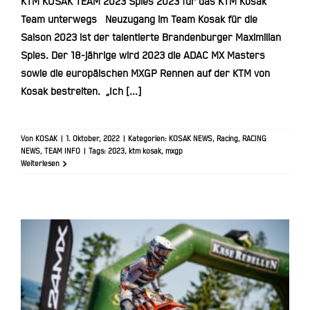
KTM KOSAK TEAM 2023 Spies 2023 für das KTM Kosak
Team unterwegs Neuzugang im Team Kosak für die
Saison 2023 ist der talentierte Brandenburger Maximilian
Spies. Der 18-jährige wird 2023 die ADAC MX Masters
sowie die europäischen MXGP Rennen auf der KTM von
Kosak bestreiten. „Ich [...]
Von
KOSAK
|
1. Oktober, 2022
|
Kategorien:
KOSAK NEWS
,
Racing
,
RACING
NEWS
,
TEAM INFO
|
Tags:
2023
,
ktm kosak
,
mxgp
Weiterlesen