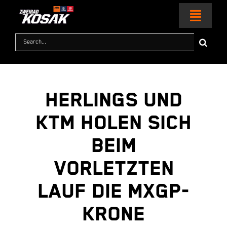
Zum
Inhalt
Toggl
springen
Naviga
Suche
nach:
HOME
MOTORRÄDER
HERLINGS UND
KTM HOLEN SICH
KTM WORLD
BEIM
SERVICE & ZUBEHÖR
VORLETZTEN
RACING
LAUF DIE MXGP-
KRONE
KONTAKT