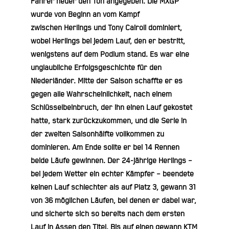
Fahrer heuer den Ton angegeben. Die MXGP
wurde von Beginn an vom Kampf
zwischen Herlings und Tony Cairoli dominiert,
wobei Herlings bei jedem Lauf, den er bestritt,
wenigstens auf dem Podium stand. Es war eine
unglaubliche Erfolgsgeschichte für den
Niederländer. Mitte der Saison schaffte er es
gegen alle Wahrscheinlichkeit, nach einem
Schlüsselbeinbruch, der ihn einen Lauf gekostet
hatte, stark zurückzukommen, und die Serie in
der zweiten Saisonhälfte vollkommen zu
dominieren. Am Ende sollte er bei 14 Rennen
beide Läufe gewinnen. Der 24-jährige Herlings –
bei jedem Wetter ein echter Kämpfer – beendete
keinen Lauf schlechter als auf Platz 3, gewann 31
von 36 möglichen Läufen, bei denen er dabei war,
und sicherte sich so bereits nach dem ersten
Lauf in Assen den Titel. Bis auf einen gewann KTM